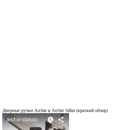
Дверные ручки Archie и Archie Sillur (краткий обзор)