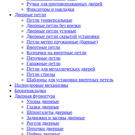
Ручки для противопожарных дверей
Фиксаторы и накладки
Дверные петли
Петли универсальные
Дверные петли без врезки
Дверные петли угловые
Дверные петли скрытой установки
Петли метро пружинные (барные)
Ввертные петли
Колпачки на ввертные петли
Пяточные петли
Гаражные петли
Петли для металлических дверей
Петли стрелы
Шаблоны для установки ввертных петель
Цилиндровые механизмы
Броненакладки
Дверная фурнитура
Упоры дверные
Глазки дверные
Шпингалеты дверные
Задвижки и засовы дверные
Ригеля дверные
Цепочки дверные
Цифры дверные