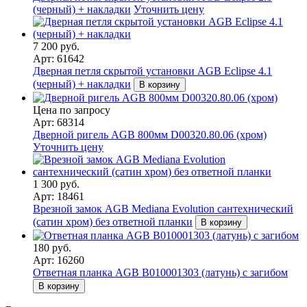
(черный) + накладки
Уточнить цену
7 200 руб.
Арт: 61642
Дверная петля скрытой установки AGB Eclipse 4.1
(черный) + накладки
В корзину
Цена по запросу
Арт: 68314
Дверной ригель AGB 800мм D00320.80.06 (хром)
Уточнить цену
1 300 руб.
Арт: 18461
Врезной замок AGB Mediana Evolution сантехнический
(сатин хром) без ответной планки
В корзину
180 руб.
Арт: 16260
Ответная планка AGB В010001303 (латунь) с загибом
В корзину