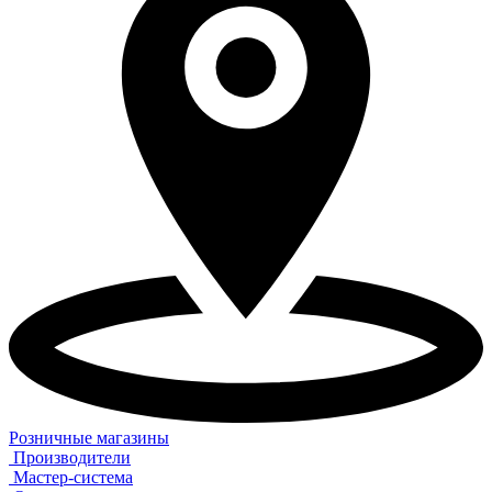
Розничные магазины
Производители
Мастер-система