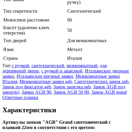
ручку)
Тип секретности
Сантехнический
Межосевое расстояние
90
Бэксет (удаление ключ.
50
отверстия)
Тип дверей
Для межкомнатных
Язык
Металл
Страна
Италия
Тип
с ручкой
,
сантехнический
,
межкомнатный
,
для
деревянной двери
,
с ручкой и защелкой
,
Итальянские дверные
замки
,
Итальянские врезные замки
,
Межкомнатные замки
Италия
,
Межкомнатные замки agb
,
Сантехнических замок agb
,
Замок под фиксатор agb
,
Замок защелка agb
,
Замок AGB под
завертку
,
Замки AGB 90
,
Замок AGB 50 90
,
Замок AGB grand
Ответные планки
Характеристики
Артикулы замков "AGB" Grand сантехнический с
планкой 22мм в соответствии с его цветом: