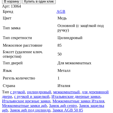
В корзину
Купить в один клик
Арт: 13064
Бренд
AGB
Цвет
Медь
Основной (с защёлкой под
Тип замка
ручку)
Тип секретности
Цилиндровый
Межосевое расстояние
85
Бэксет (удаление ключ.
50
отверстия)
Тип дверей
Для межкомнатных
Язык
Металл
Ригель количество
1
Страна
Италия
Тип
с ручкой
,
цилиндровый
,
межкомнатный
,
для деревянной
двери
,
с ручкой и защелкой
,
Итальянские дверные замки
,
Итальянские врезные замки
,
Межкомнатные замки Италия
,
Межкомнатные замки agb
,
Замок agb centro
,
Замок защелка
agb
,
Замок agb под цилиндр
,
Замки AGB 50 85