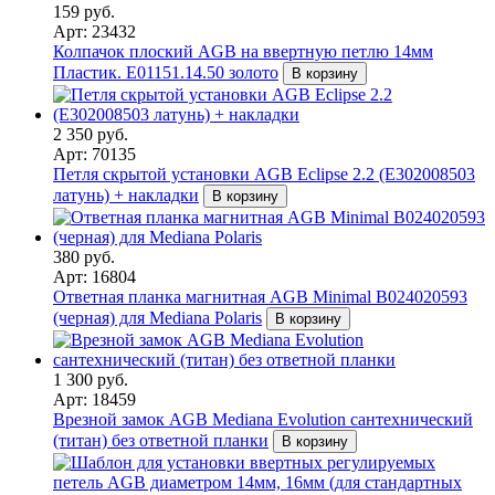
159 руб.
Арт: 23432
Колпачок плоский AGB на ввертную петлю 14мм
Пластик. E01151.14.50 золото
В корзину
2 350 руб.
Арт: 70135
Петля скрытой установки AGB Eclipse 2.2 (E302008503
латунь) + накладки
В корзину
380 руб.
Арт: 16804
Ответная планка магнитная AGB Minimal B024020593
(черная) для Mediana Polaris
В корзину
1 300 руб.
Арт: 18459
Врезной замок AGB Mediana Evolution сантехнический
(титан) без ответной планки
В корзину