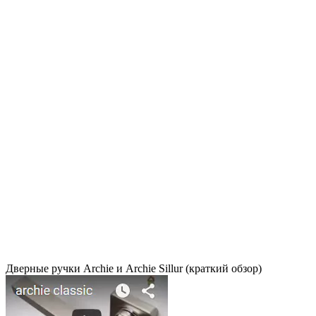
Дверные ручки Archie и Archie Sillur (краткий обзор)