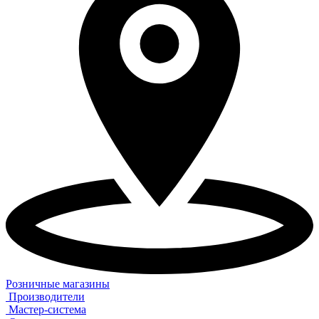
Розничные магазины
Производители
Мастер-система