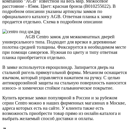
компанию "AGB" известной на весь мир. Межосевое
расстояние - 85мм. Цвет: красная бронза (B010255022). В
подробном описании указаны артикулы замков по
официального каталогу AGB. Ответная планка к замку
продается отдельно. Схема в подробном описании
AGB Centro замок для межкомнатных дверей
универсального типа. Подходит для врезки в деревянные
полотна средней толщины. Фиксируется в необходимом месте
при помощи саморезов. Нужная по цвету и типу ответная
планка приобретается отдельно.
В замке используется евроцилиндр. Запирается дверь на
стальной ригель прямоугольной формы. Механизм оснащается
язычком, который управляется нажатием на ручку. С целью
антикоррозийной защиты на стальную поверхность наносится
износо- и химически стойкое гальваническое покрытие.
Купить врезные замки популярной в России и за рубежом
серии Centro можно в наших фирменных магазинах в Москве,
адреса которых есть на сайте. У клиента также есть
возможность приобрести товар прямо из онлайн-каталога и
выбрать желаемый способ доставки и оплаты.