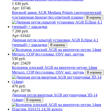
1 630 руб.
Арт: 10746
Врезной замок AGB Mediana Polaris сантехнический
(состаренная бронза) без ответной планки
В корзину
7 200 руб.
Арт: 61642
Дверная петля скрытой установки AGB Eclipse 4.1
(черный) + накладки
В корзину
530 руб.
Арт: 23429
Колпачок плоский AGB на ввертную петлю 14мм
Металл. COP без головы. OSV мат. латунь
В корзину
470 руб.
Арт: 10736
Дверная петля ввертная AGB регулируемая 3D-14
(14мм)
В корзину