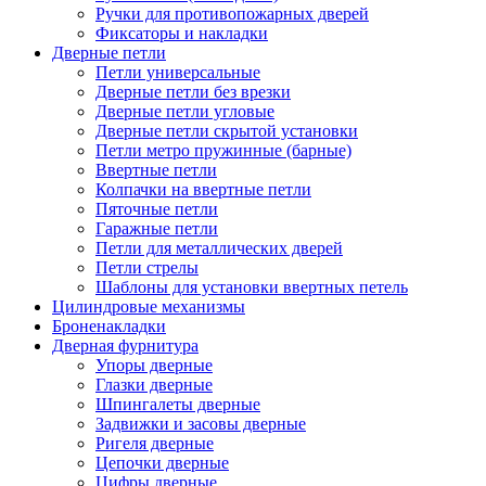
Ручки для противопожарных дверей
Фиксаторы и накладки
Дверные петли
Петли универсальные
Дверные петли без врезки
Дверные петли угловые
Дверные петли скрытой установки
Петли метро пружинные (барные)
Ввертные петли
Колпачки на ввертные петли
Пяточные петли
Гаражные петли
Петли для металлических дверей
Петли стрелы
Шаблоны для установки ввертных петель
Цилиндровые механизмы
Броненакладки
Дверная фурнитура
Упоры дверные
Глазки дверные
Шпингалеты дверные
Задвижки и засовы дверные
Ригеля дверные
Цепочки дверные
Цифры дверные