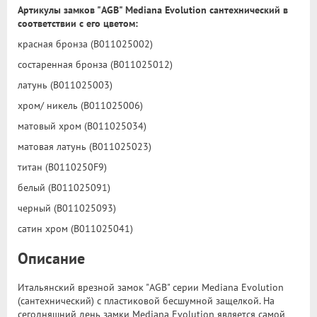
Артикулы замков "AGB" Mediana Evolution сантехнический в
соответствии с его цветом:
красная бронза (B011025002)
состаренная бронза (B011025012)
латунь (B011025003)
хром/ никель (B011025006)
матовый хром (B011025034)
матовая латунь (B011025023)
титан (B0110250F9)
белый (B011025091)
черный (B011025093)
сатин хром (B011025041)
Описание
Итальянский врезной замок "AGB" серии Mediana Evolution
(сантехнический) с пластиковой бесшумной защелкой. На
сегодняшний день замки Mediana Evolution является самой