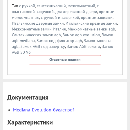
Тип
с ручкой
,
сантехнический
,
межкомнатный
,
с
пластиковой защелкой
,
для деревянной двери
,
врезные
межкомнатные
,
с ручкой и защелкой
,
врезные защелки
,
Итальянские дверные замки
,
Итальянские врезные замки
,
Межкомнатные замки Италия
,
Межкомнатные замки agb
,
Сантехнических замок agb
,
Замок agb evolution
,
Замок
agb mediana
,
Замок под фиксатор agb
,
Замок защелка
agb
,
Замок AGB под завертку
,
Замок AGB золото
,
Замок
AGB 50 96
Ответные планки
Документация
Mediana-Evolution-буклет.pdf
Характеристики