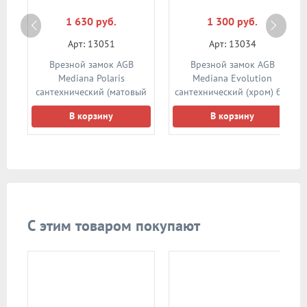
1 630 руб.
1 300 руб.
Арт: 13051
Арт: 13034
Врезной замок AGB
Врезной замок AGB
.
Mediana Polaris
Mediana Evolution
ь)
сантехнический (матовый
сантехнический (хром) без
хром) без ответной планки
ответной планки
В корзину
В корзину
С этим товаром покупают