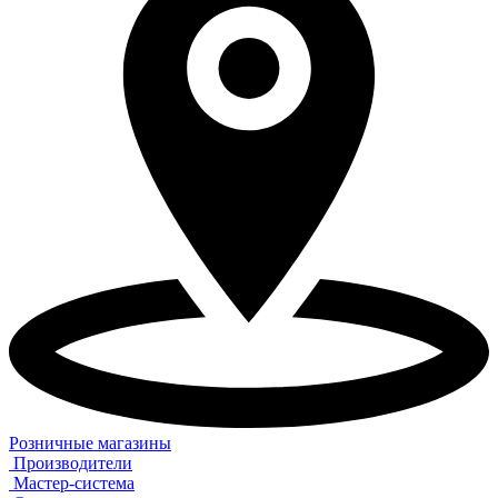
Розничные магазины
Производители
Мастер-система