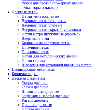
Ручки для противопожарных дверей
Фиксаторы и накладки
Дверные петли
Петли универсальные
Дверные петли без врезки
Дверные петли угловые
Дверные петли скрытой установки
Петли метро пружинные (барные)
Ввертные петли
Колпачки на ввертные петли
Пяточные петли
Гаражные петли
Петли для металлических дверей
Петли стрелы
Шаблоны для установки ввертных петель
Цилиндровые механизмы
Броненакладки
Дверная фурнитура
Упоры дверные
Глазки дверные
Шпингалеты дверные
Задвижки и засовы дверные
Ригеля дверные
Цепочки дверные
Цифры дверные