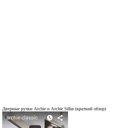
Дверные ручки Archie и Archie Sillur (краткий обзор)