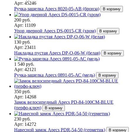
Арт: 45246
Ручка-защелка Apecs 8020-05-AB (бронза)
В корзину
200 руб.
Арт: 11109
Упор дверной Apecs DS-0015-CR (хром)
В корзину
130 руб.
Арт: 23411
Накладка пустая Apecs DP-O-06-W (белая)
В корзину
1 540 руб.
Арт: 42121
Ручка-защелка Apecs 0891-05-АС (медь)
В корзину
350 руб.
Арт: 14268
Замок велосипедный Apecs PD-84-100CM-BLUE
(перфо-ключ)
В корзину
230 руб.
Арт: 14272
Навесной замок Apecs PDR-54-50 (герметик)
В корзину