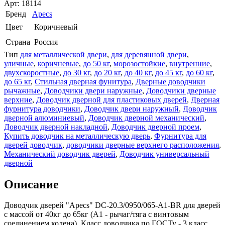
Арт: 18114
Бренд
Apecs
Цвет
Коричневый
Страна
Россия
Тип
для металлической двери
,
для деревянной двери
,
уличные
,
коричневые
,
до 50 кг
,
морозостойкие
,
внутренние
,
двухскоростные
,
до 30 кг
,
до 20 кг
,
до 40 кг
,
до 45 кг
,
до 60 кг
,
до 65 кг
,
Стильная дверная фунитура
,
Дверные доводчики
рычажные
,
Доводчики двери наружные
,
Доводчики дверные
верхние
,
Доводчик дверной для пластиковых дверей
,
Дверная
фурнитура доводчики
,
Доводчик двери наружный
,
Доводчик
дверной алюминиевый
,
Доводчик дверной механический
,
Доводчик дверной накладной
,
Доводчик дверной проем
,
Купить доводчик на металлическую дверь
,
Фурнитура для
дверей доводчик
,
доводчики дверные верхнего расположения
,
Механический доводчик дверей
,
Доводчик универсальный
дверной
Описание
Доводчик дверей "Apecs" DC-20.3/0950/065-A1-BR для дверей
с массой от 40кг до 65кг (А1 - рычаг/тяга с винтовым
соединением колена). Класс доводчика по ГОСТу - 3 класс.