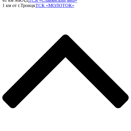
41 км МКАД
ТСЯ «Славянский мир»
1 км от г.Троицк
ТСК «МОЛОТОК»