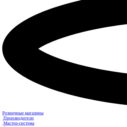
Розничные магазины
Производители
Мастер-система