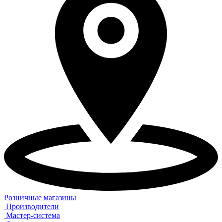
Розничные магазины
Производители
Мастер-система