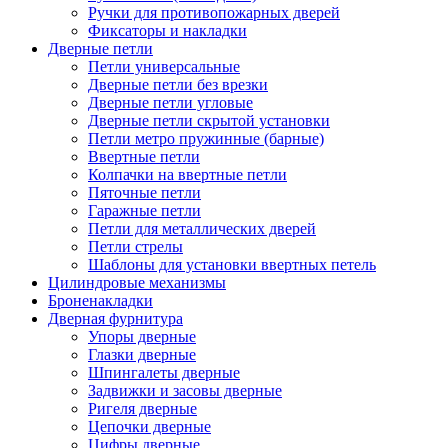
Ручки для противопожарных дверей
Фиксаторы и накладки
Дверные петли
Петли универсальные
Дверные петли без врезки
Дверные петли угловые
Дверные петли скрытой установки
Петли метро пружинные (барные)
Ввертные петли
Колпачки на ввертные петли
Пяточные петли
Гаражные петли
Петли для металлических дверей
Петли стрелы
Шаблоны для установки ввертных петель
Цилиндровые механизмы
Броненакладки
Дверная фурнитура
Упоры дверные
Глазки дверные
Шпингалеты дверные
Задвижки и засовы дверные
Ригеля дверные
Цепочки дверные
Цифры дверные