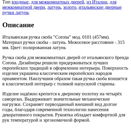
Тип
входные
,
для межкомнатных дверей
,
из Италии
,
для
межкомнатной двери
,
латунь
,
золото
,
итальянские дверные
ручки латунь
Описание
Итальянская ручка скоба "Corona" мод. 0101 (457мм).
Материал ручки скобы - латунь. Межосевое расстояние - 315
мм. Цвет: полированная латунь
Ручка скоба для межкомнатных дверей от итальянского бренда
Corona. Дизайнеры решили придерживаться лучших
европейских традиций в оформлении интерьера. Поверхность
изделия украшена классическим европейских народов
орнаментом. Наилучшим образом такая ручка скоба впишется
в классический интерьер с толикой напускной старины.
Изделие надёжно крепится к дверному полотну на четырёх
саморезах. Выдерживает значительные механические
нагрузки. Сохраняет первозданный внешний вид долгие
годы, благодаря современной технологии нанесения
декоративного покрытия. Рукоятка обладает комфортной для
рук температурой и эргономичной формой.