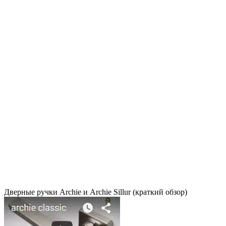
Дверные ручки Archie и Archie Sillur (краткий обзор)