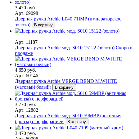
3 470 руб.
Арт: 69098
Дверная ручка Archie L040 71IMP (императорское
золото)
В корзину
Арт: 11187
Дверная ручка Archie мод. S010 15122 (золото)
Скоро в
продаже
4 650 руб.
Арт: 60146
Дверная ручка Archie VERGE BEND M.WHITE
(матовый белый)
В корзину
3 770 руб.
Арт: 12882
Дверная ручка Archie мод. S010 59MBP (античная
бронза) с перфорацией
В корзину
3 470 руб.
Арт: 69096