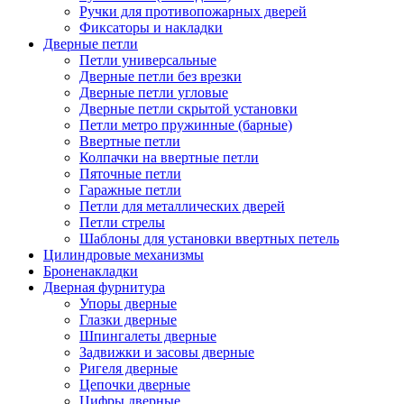
Ручки для противопожарных дверей
Фиксаторы и накладки
Дверные петли
Петли универсальные
Дверные петли без врезки
Дверные петли угловые
Дверные петли скрытой установки
Петли метро пружинные (барные)
Ввертные петли
Колпачки на ввертные петли
Пяточные петли
Гаражные петли
Петли для металлических дверей
Петли стрелы
Шаблоны для установки ввертных петель
Цилиндровые механизмы
Броненакладки
Дверная фурнитура
Упоры дверные
Глазки дверные
Шпингалеты дверные
Задвижки и засовы дверные
Ригеля дверные
Цепочки дверные
Цифры дверные