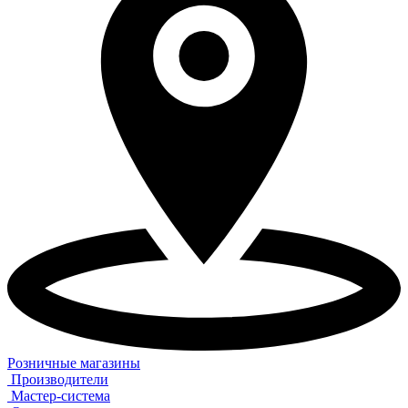
Розничные магазины
Производители
Мастер-система