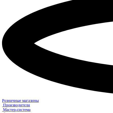
Розничные магазины
Производители
Мастер-система