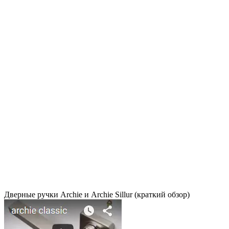
Дверные ручки Archie и Archie Sillur (краткий обзор)