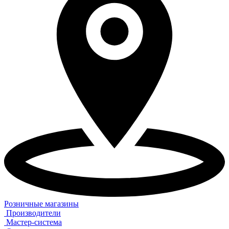
Розничные магазины
Производители
Мастер-система