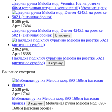
Дверная ручка Melodia мод. Veronica 102 на розетке
60мм (старинная латунь + коричневый)
Уточнить цену
8 586 руб.
Арт: 17484
Дверная ручка Melodia мод. Denver 424Z1 на розетке
50Z1 (античная бронза)
В корзину
2 862 руб.
Арт: 18388
Накладка под ключ буратино Melodia на розетке 50Z1
(античное серебро)
В корзину
Вы ранее смотрели
2 538 руб.
Арт: 17941
Мебельная ручка Melodia мод. 890-160мм (матовая
бронза)
Мебельная ручка Melodia мод. 890-
В корзину
160мм (матовая бронза)