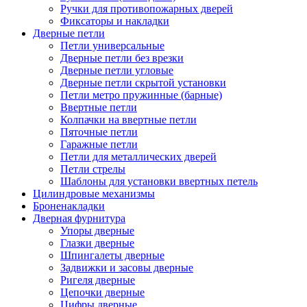
Ручки для противопожарных дверей
Фиксаторы и накладки
Дверные петли
Петли универсальные
Дверные петли без врезки
Дверные петли угловые
Дверные петли скрытой установки
Петли метро пружинные (барные)
Ввертные петли
Колпачки на ввертные петли
Пяточные петли
Гаражные петли
Петли для металлических дверей
Петли стрелы
Шаблоны для установки ввертных петель
Цилиндровые механизмы
Броненакладки
Дверная фурнитура
Упоры дверные
Глазки дверные
Шпингалеты дверные
Задвижки и засовы дверные
Ригеля дверные
Цепочки дверные
Цифры дверные