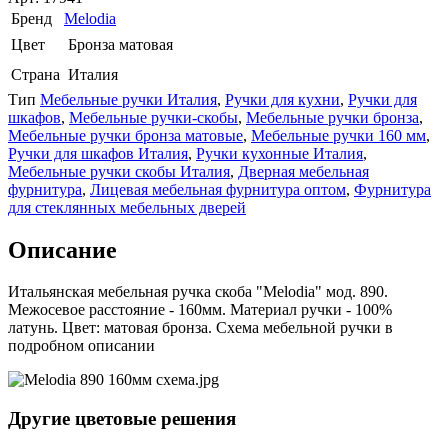
Бренд
Melodia
Цвет
Бронза матовая
Страна
Италия
Тип
Мебельные ручки Италия
,
Ручки для кухни
,
Ручки для
шкафов
,
Мебельные ручки-скобы
,
Мебельные ручки бронза
,
Мебельные ручки бронза матовые
,
Мебельные ручки 160 мм
,
Ручки для шкафов Италия
,
Ручки кухонные Италия
,
Мебельные ручки скобы Италия
,
Дверная мебельная
фурнитура
,
Лицевая мебельная фурнитура оптом
,
Фурнитура
для стеклянных мебельных дверей
Описание
Итальянская мебельная ручка скоба "Melodia" мод. 890.
Межосевое расстояние - 160мм. Материал ручки - 100%
латунь. Цвет: матовая бронза. Схема мебельной ручки в
подробном описании
Другие цветовые решения