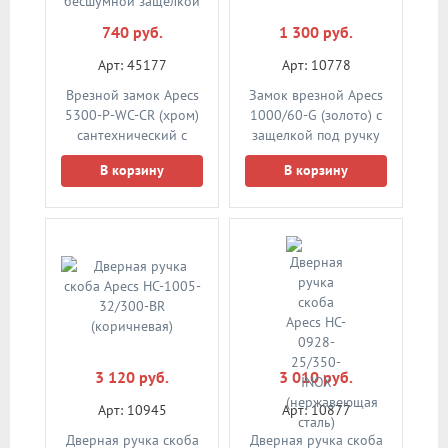
740 руб.
1 300 руб.
Арт: 45177
Арт: 10778
Врезной замок Apecs
Замок врезной Apecs
5300-P-WC-CR (хром)
1000/60-G (золото) с
сантехнический с
защелкой под ручку
пластиковой
В корзину
В корзину
бесшумной защелкой
3 120 руб.
3 010 руб.
Арт: 10945
Арт: 10877
Дверная ручка скоба
Дверная ручка скоба