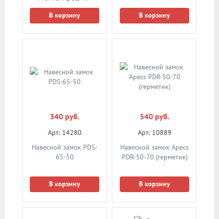
68(31/37C)-C-NI
В корзину
В корзину
(никель) ключ/
вертушка
340 руб.
540 руб.
Арт: 14280
Арт: 10889
Навесной замок PDS-
Навесной замок Apecs
65-50
PDR-50-70 (герметик)
В корзину
В корзину