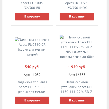
Apecs HC-1005-
Apecs HC-0928-
32/300-BR
25/350-INOX
(коричневая)
(нержавеющая сталь)
В корзину
В корзину
540 руб.
1 950 руб.
Арт: 11032
Арт: 16587
Задвижка торцевая
Петля скрытой
Apecs FL-0360-CR
установки Apecs DH-
(хром) для металл.
1130-111*29*6-3D-Z-
дверей
NIS-L (матовый
В корзину
В корзину
никель) левая до 60кг