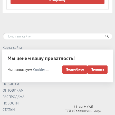
Карта сайта
Мы ценим вашу приватность!
РАЗРАБОТКА И
ПРОДВИЖЕНИЕ -
ЭВРИКА
Подробнее
Принять
Мы используем
Cookies
...
О КОМПАНИИ
НАШИ РОЗНИЧНЫЕ МАГАЗИНЫ:
ДОСТАВКА
НОВИНКИ
ОПТОВИКАМ
РАСПРОДАЖА
НОВОСТИ
41 км МКАД
СТАТЬИ
ТСЯ «Славянский мир»