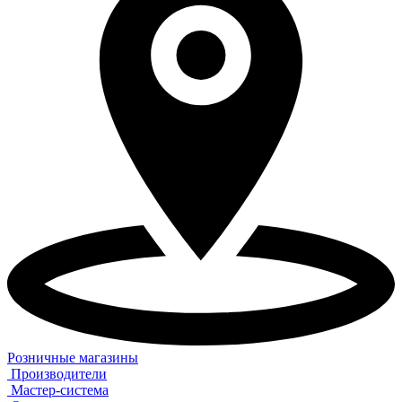
Розничные магазины
Производители
Мастер-система