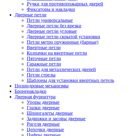
Ручки для противопожарных дверей
Фиксаторы и накладки
Дверные петли
Петли универсальные
Дверные петли без врезки
Дверные петли угловые
Дверные петли скрытой установки
Петли метро пружинные (барные)
Ввертные петли
Колпачки на ввертные петли
Пяточные петли
Гаражные петли
Петли для металлических дверей
Петли стрелы
Шаблоны для установки ввертных петель
Цилиндровые механизмы
Броненакладки
Дверная фурнитура
Упоры дверные
Глазки дверные
Шпингалеты дверные
Задвижки и засовы дверные
Ригеля дверные
Цепочки дверные
Цифры дверные