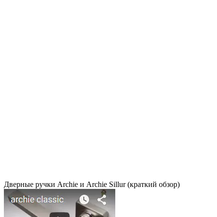
Дверные ручки Archie и Archie Sillur (краткий обзор)