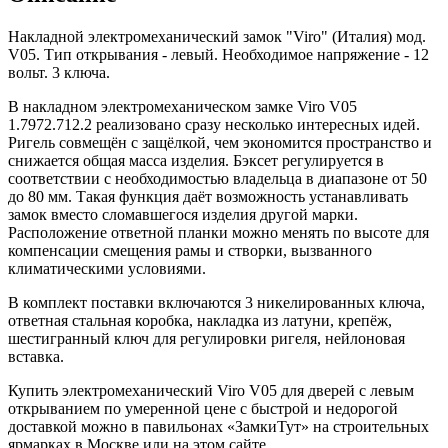
Накладной электромеханический замок "Viro" (Италия) мод.
V05. Тип открывания - левый. Необходимое напряжение - 12
вольт. 3 ключа.
В накладном электромеханическом замке Viro V05
1.7972.712.2 реализовано сразу несколько интересных идей.
Ригель совмещён с защёлкой, чем экономится пространство и
снижается общая масса изделия. Бэксет регулируется в
соответствии с необходимостью владельца в диапазоне от 50
до 80 мм. Такая функция даёт возможность устанавливать
замок вместо сломавшегося изделия другой марки.
Расположение ответной планки можно менять по высоте для
компенсации смещения рамы и створки, вызванного
климатическими условиями.
В комплект поставки включаются 3 никелированных ключа,
ответная стальная коробка, накладка из латуни, крепёж,
шестигранный ключ для регулировки ригеля, нейлоновая
вставка.
Купить электромеханический Viro V05 для дверей с левым
открыванием по умеренной цене с быстрой и недорогой
доставкой можно в павильонах «ЗамкиТут» на строительных
ярмарках в Москве или на этом сайте.