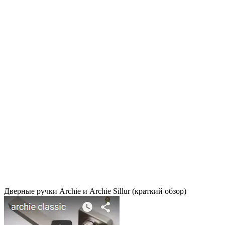
Дверные ручки Archie и Archie Sillur (краткий обзор)