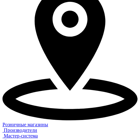
Розничные магазины
Производители
Мастер-система