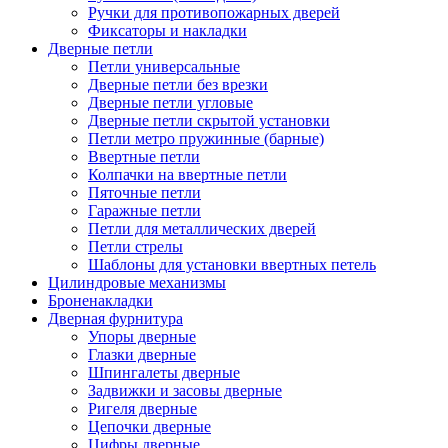
Ручки для противопожарных дверей
Фиксаторы и накладки
Дверные петли
Петли универсальные
Дверные петли без врезки
Дверные петли угловые
Дверные петли скрытой установки
Петли метро пружинные (барные)
Ввертные петли
Колпачки на ввертные петли
Пяточные петли
Гаражные петли
Петли для металлических дверей
Петли стрелы
Шаблоны для установки ввертных петель
Цилиндровые механизмы
Броненакладки
Дверная фурнитура
Упоры дверные
Глазки дверные
Шпингалеты дверные
Задвижки и засовы дверные
Ригеля дверные
Цепочки дверные
Цифры дверные