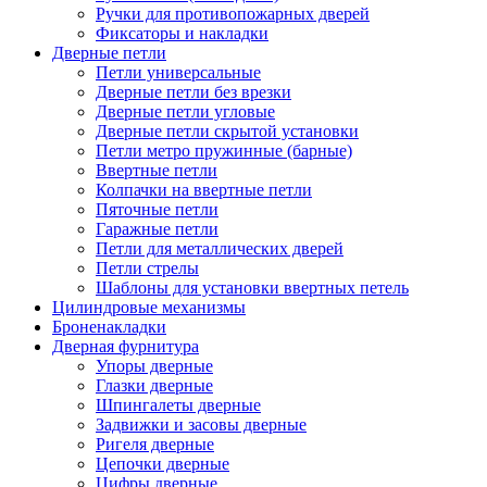
Ручки для противопожарных дверей
Фиксаторы и накладки
Дверные петли
Петли универсальные
Дверные петли без врезки
Дверные петли угловые
Дверные петли скрытой установки
Петли метро пружинные (барные)
Ввертные петли
Колпачки на ввертные петли
Пяточные петли
Гаражные петли
Петли для металлических дверей
Петли стрелы
Шаблоны для установки ввертных петель
Цилиндровые механизмы
Броненакладки
Дверная фурнитура
Упоры дверные
Глазки дверные
Шпингалеты дверные
Задвижки и засовы дверные
Ригеля дверные
Цепочки дверные
Цифры дверные