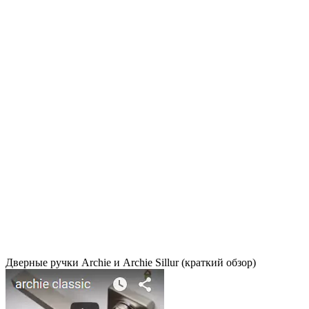
Дверные ручки Archie и Archie Sillur (краткий обзор)