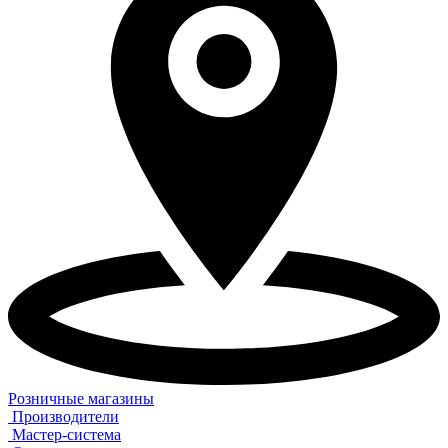
Розничные магазины
Производители
Мастер-система