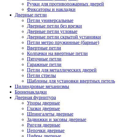
Ручки для противопожарных дверей
Фиксаторы и накладки
Дверные петли
Петли универсальные
Дверные петли без врезки
Дверные петли угловые
Дверные петли скрытой установки
Петли метро пружинные (барные)
Ввертные петли
Колпачки на ввертные петли
Пяточные петли
Гаражные петли
Петли для металлических дверей
Петли стрелы
Шаблоны для установки ввертных петель
Цилиндровые механизмы
Броненакладки
Дверная фурнитура
Упоры дверные
Глазки дверные
Шпингалеты дверные
Задвижки и засовы дверные
Ригеля дверные
Цепочки дверные
Цифры дверные