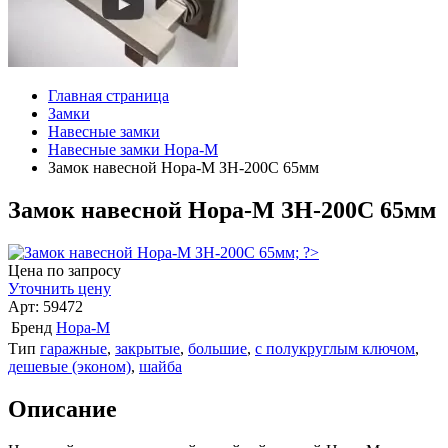
Главная страница
Замки
Навесные замки
Навесные замки Нора-М
Замок навесной Нора-М ЗН-200C 65мм
Замок навесной Нора-М ЗН-200C 65мм
Цена по запросу
Уточнить цену
Арт: 59472
Бренд
Нора-М
Тип
гаражные
,
закрытые
,
большие
,
с полукруглым ключом
,
дешевые (эконом)
,
шайба
Описание