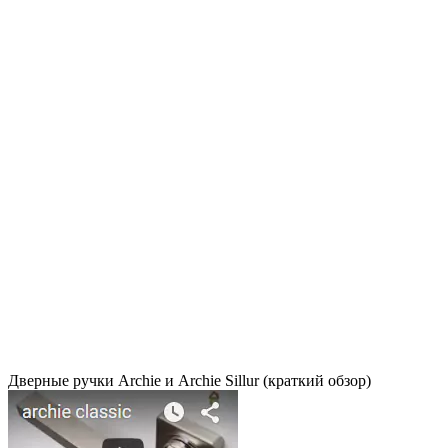
Дверные ручки Archie и Archie Sillur (краткий обзор)