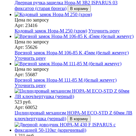
Дверная ручка-защелка Нора-М ЗВ2 ISPARUS 03
фиксатор (старая бронза)
В корзину
Цена по запросу
Арт: 23416
Кодовый замок Нора-М 250 (хром)
Уточнить цену
Цена по запросу
Арт: 55626
Врезной замок Нора-М 106-85 K 45мм (белый жемчуг)
Уточнить цену
Цена по запросу
Арт: 55687
Врезной замок Нора-М 111-85 М (белый жемчуг)
Уточнить цену
523 руб.
Арт: 60052
Цилиндровый механизм НОРА-М ЕСО-STD Z 60мм ЛВ
ключ/вертушка (черный)
В корзину
1 211 руб.