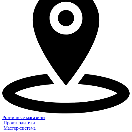
Розничные магазины
Производители
Мастер-система