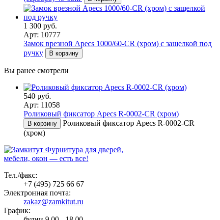
1 300 руб.
Арт: 10777
Замок врезной Apecs 1000/60-CR (хром) с защелкой под
ручку
В корзину
Вы ранее смотрели
540 руб.
Арт: 11058
Роликовый фиксатор Apecs R-0002-CR (хром)
Роликовый фиксатор Apecs R-0002-CR
В корзину
(хром)
Фурнитура для дверей,
мебели, окон — есть все!
Тел./факс:
+7 (495) 725 66 67
Электронная почта:
zakaz@zamkitut.ru
График:
будни 9.00 - 18.00