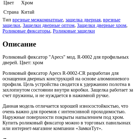
Цвет
Хром
Страна
Китай
Тип
врезные межкомнатные
,
защелка дверная
,
врезные
защелки
,
Защелки дверные оптом
,
Защелки дверные хром
,
Роликовые фиксаторы
,
Роликовые защелки
Описание
Роликовый фиксатор "Apecs" мод. R-0002 для профильных
дверей. Цвет: хром
Роликовый фиксатор Apecs R-0002-CR разработан для
оснащения дверных конструкций на основе алюминиевого
профиля. Цель устройства сводится к удержанию полотна в
захлопнутом состоянии внутри коробки. Защелка работает за
счет пружины, и не нуждается в нажимной ручке.
Данная модель отличается хорошей износостойкостью, что
очень важно для проемов с интенсивной проходимостью.
Наружные поверхности покрыты напылением под хром.
Купить роликовый фиксатор можно в торговых павильонах
или интернет-магазине компании «ЗамкиТут».