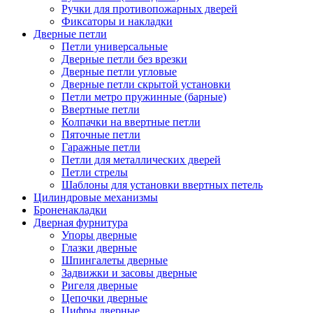
Ручки для противопожарных дверей
Фиксаторы и накладки
Дверные петли
Петли универсальные
Дверные петли без врезки
Дверные петли угловые
Дверные петли скрытой установки
Петли метро пружинные (барные)
Ввертные петли
Колпачки на ввертные петли
Пяточные петли
Гаражные петли
Петли для металлических дверей
Петли стрелы
Шаблоны для установки ввертных петель
Цилиндровые механизмы
Броненакладки
Дверная фурнитура
Упоры дверные
Глазки дверные
Шпингалеты дверные
Задвижки и засовы дверные
Ригеля дверные
Цепочки дверные
Цифры дверные