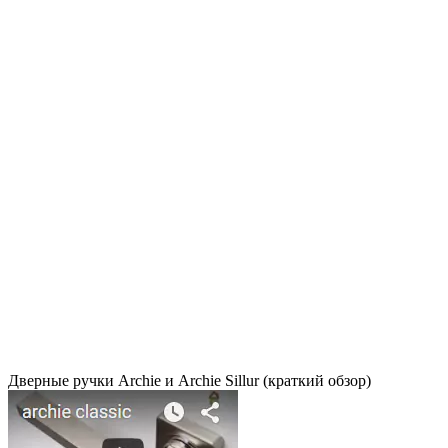
Дверные ручки Archie и Archie Sillur (краткий обзор)