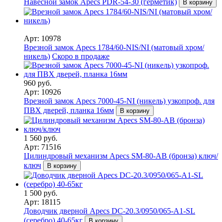
Навесной замок Apecs PDR-54-30 (герметик)
В корзину
Арт: 10978
Врезной замок Apecs 1784/60-NIS/NI (матовый хром/
никель)
Скоро в продаже
960 руб.
Арт: 10926
Врезной замок Apecs 7000-45-NI (никель) узкопроф. для
ПВХ дверей, планка 16мм
В корзину
1 560 руб.
Арт: 71516
Цилиндровый механизм Apecs SM-80-AB (бронза) ключ/
ключ
В корзину
1 500 руб.
Арт: 18115
Доводчик дверной Apecs DC-20.3/0950/065-A1-SL
(серебро) 40-65кг
В корзину