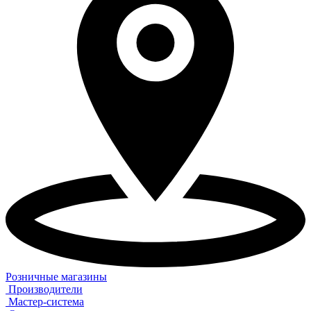
Розничные магазины
Производители
Мастер-система