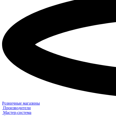
Розничные магазины
Производители
Мастер-система