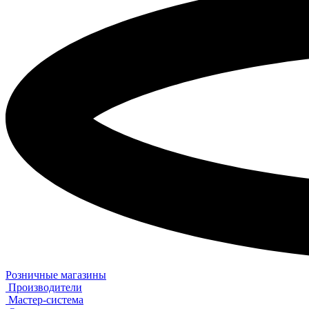
Розничные магазины
Производители
Мастер-система