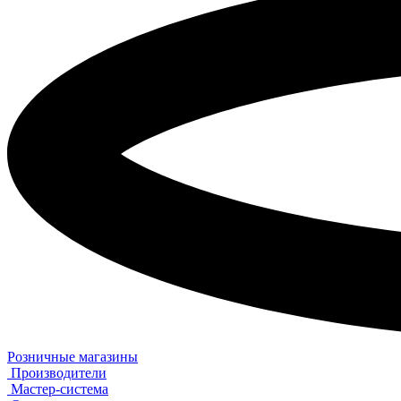
Розничные магазины
Производители
Мастер-система