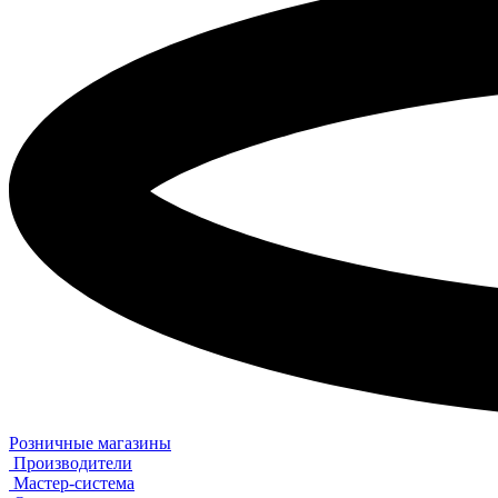
Розничные магазины
Производители
Мастер-система