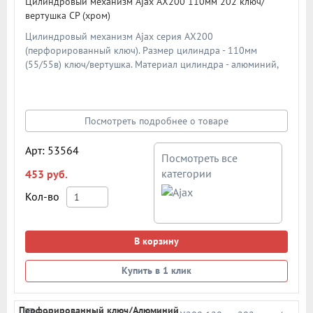
Цилиндровый механизм Ajax AX200 110мм 202 ключ/
вертушка CP (хром)
Цилиндровый механизм Ajax серия AX200
(перфорированный ключ). Размер цилиндра - 110мм
(55/55в) ключ/вертушка. Материал цилиндра - алюминий,
материал ключа - сталь. Материал ротора - ZAMAK (ЦАМ).
Количество ключей - 5 шт. Количество пинов - 6. Более 90
000 циклов открывания/закрывания. Секретность: более 1
024 комбинаций.
Посмотреть подробнее о товаре
Арт: 53564
Посмотреть все
категории
453 руб.
Кол-во
В корзину
Купить в 1 клик
Перфорированный ключ/Алюминий