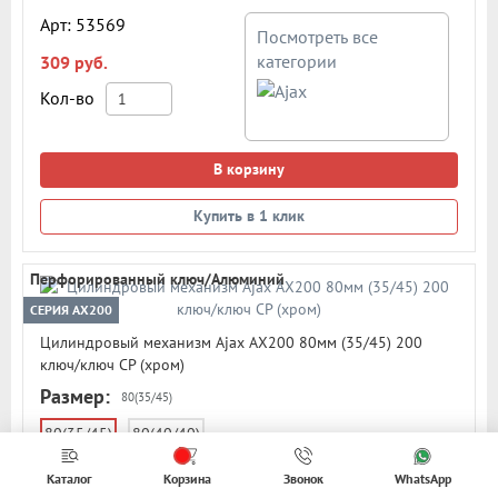
Арт: 53569
Посмотреть все
категории
309 руб.
Кол-во
В корзину
Купить в 1 клик
Перфорированный ключ/Алюминий
СЕРИЯ AX200
Цилиндровый механизм Ajax AX200 80мм (35/45) 200
ключ/ключ CP (хром)
Размер:
80(35/45)
80(35/45)
80(40/40)
Цилиндровый механизм Ajax серия AX200
Каталог
Корзина
Звонок
WhatsApp
(перфорированный ключ). Размер цилиндра - 80мм (35/45)