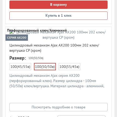
В корзину
Купить в 1 клик
Перфорированный ключ/Алюминий
СЕРИЯ AX200
Цилиндровый механизм Ajax AX200 100мм 202 ключ/
вертушка CP (хром)
Размер:
100(50/50в)
100(45/55в)
100(50/50в)
100(55/45в)
Цилиндровый механизм Ajax серия AX200
(перфорированный ключ). Размер цилиндра - 100мм
(50/50в) ключ/вертушка. Материал цилиндра - алюминий,
материал ключа - сталь. Материал ротора - ZAMAK (ЦАМ).
Количество ключей - 5 шт. Количество пинов - 6. Более 90
000 циклов открывания/закрывания. Секретность: более 1
024 комбинаций.
Посмотреть подробнее о товаре