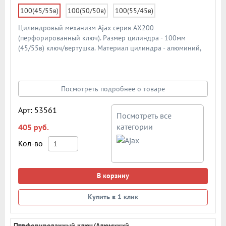
100(45/55в)
100(50/50в)
100(55/45в)
Цилиндровый механизм Ajax серия AX200
(перфорированный ключ). Размер цилиндра - 100мм
(45/55в) ключ/вертушка. Материал цилиндра - алюминий,
материал ключа - сталь. Материал ротора - ZAMAK (ЦАМ).
Количество ключей - 5 шт. Количество пинов - 6. Более 90
000 циклов открывания/закрывания. Секретность: более 1
024 комбинаций.
Посмотреть подробнее о товаре
Арт: 53561
Посмотреть все
категории
405 руб.
Кол-во
В корзину
Купить в 1 клик
Перфорированный ключ/Алюминий