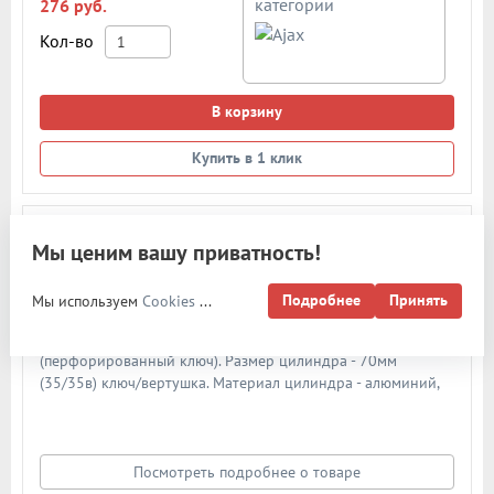
категории
276 руб.
Кол-во
В корзину
Купить в 1 клик
Перфорированный ключ/Алюминий
Мы ценим вашу приватность!
СЕРИЯ AX200
Цилиндровый механизм Ajax AX200 70мм 202 ключ/
Подробнее
Принять
Мы используем
Cookies
...
вертушка CP (хром)
Цилиндровый механизм Ajax серия AX200
(перфорированный ключ). Размер цилиндра - 70мм
(35/35в) ключ/вертушка. Материал цилиндра - алюминий,
материал ключа - сталь. Материал ротора - ZAMAK (ЦАМ).
Количество ключей - 5 шт. Количество пинов - 6. Более 90
000 циклов открывания/закрывания. Секретность: более 1
024 комбинаций.
Посмотреть подробнее о товаре