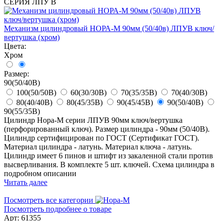
СЕРИЯ ЛПУ В
Механизм цилиндровый НОРА-М 90мм (50/40в) ЛПУВ ключ/
вертушка (хром)
Цвета:
Хром
Размер:
90(50/40В)
100(50/50В)
60(30/30В)
70(35/35В)
70(40/30В)
80(40/40В)
80(45/35В)
90(45/45В)
90(50/40В)
90(55/35В)
Цилиндр Нора-М серии ЛПУВ 90мм ключ/вертушка
(перфорированный ключ). Размер цилиндра - 90мм (50/40В).
Цилиндр сертифицирован по ГОСТ (Сертификат ГОСТ).
Материал цилиндра - латунь. Материал ключа - латунь.
Цилиндр имеет 6 пинов и штифт из закаленной стали против
высверливания. В комплекте 5 шт. ключей. Схема цилиндра в
подробном описании
Читать далее
Посмотреть все категории
Посмотреть подробнее о товаре
Арт: 61355