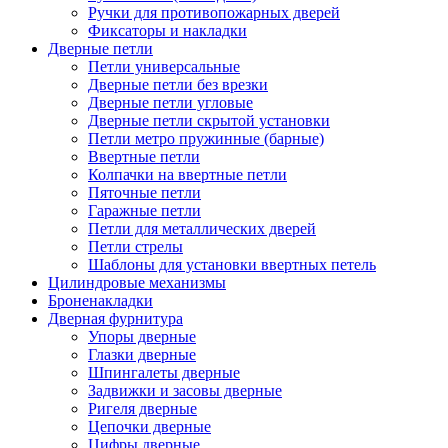
Ручки для противопожарных дверей
Фиксаторы и накладки
Дверные петли
Петли универсальные
Дверные петли без врезки
Дверные петли угловые
Дверные петли скрытой установки
Петли метро пружинные (барные)
Ввертные петли
Колпачки на ввертные петли
Пяточные петли
Гаражные петли
Петли для металлических дверей
Петли стрелы
Шаблоны для установки ввертных петель
Цилиндровые механизмы
Броненакладки
Дверная фурнитура
Упоры дверные
Глазки дверные
Шпингалеты дверные
Задвижки и засовы дверные
Ригеля дверные
Цепочки дверные
Цифры дверные