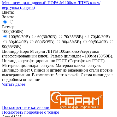
Механизм цилиндровый НОРА-М 100мм ЛПУВ ключ/
вертушка (латунь)
Цвета:
Золото
Размер:
100(50/50В)
100(50/50В)
60(30/30В)
70(35/35В)
70(40/30В)
80(40/40В)
80(45/35В)
90(45/45В)
90(50/40В)
90(55/35В)
Цилиндр Нора-М серии ЛПУВ 100мм ключ/вертушка
(перфорированный ключ). Размер цилиндра - 100мм (50/50В).
Цилиндр сертифицирован по ГОСТ (Сертификат ГОСТ).
Материал цилиндра - латунь. Материал ключа - латунь.
Цилиндр имеет 6 пинов и штифт из закаленной стали против
высверливания. В комплекте 5 шт. ключей. Схема цилиндра в
подробном описании
Читать далее
Посмотреть все категории
Посмотреть подробнее о товаре
Арт: 61285