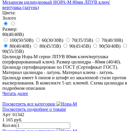
Механизм цилиндровый НОРА-М 80мм ЛПУВ ключ/
вертушка (латунь)
Цвета:
Золото
Размер:
80(40/40В)
100(50/50В)
60(30/30В)
70(35/35В)
70(40/30В)
80(40/40В)
80(45/35В)
90(45/45В)
90(50/40В)
90(55/35В)
Цилиндр Нора-М серии ЛПУВ 80мм ключ/вертушка
(перфорированный ключ). Размер цилиндра - 80мм (40/40).
Цилиндр сертифицирован по ГОСТ (Сертификат ГОСТ).
Материал цилиндра - латунь. Материал ключа - латунь.
Цилиндр имеет 6 пинов и штифт из закаленной стали против
высверливания. В комплекте 5 шт. ключей. Схема цилиндра в
подробном описании
Читать далее
Посмотреть все категории
Посмотреть подробнее о товаре
Арт: 61342
1 165 руб.
Кол-во