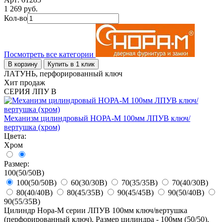
1 269 руб.
Кол-во
Посмотреть все категории
В корзину
Купить в 1 клик
ЛАТУНЬ, перфорированный ключ
Хит продаж
СЕРИЯ ЛПУ В
Механизм цилиндровый НОРА-М 100мм ЛПУВ ключ/
вертушка (хром)
Цвета:
Хром
Размер:
100(50/50В)
100(50/50В)
60(30/30В)
70(35/35В)
70(40/30В)
80(40/40В)
80(45/35В)
90(45/45В)
90(50/40В)
90(55/35В)
Цилиндр Нора-М серии ЛПУВ 100мм ключ/вертушка
(перфорированный ключ). Размер цилиндра - 100мм (50/50).