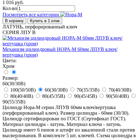
1 016 руб.
Кол-во
Посмотреть все категории
В корзину
Купить в 1 клик
ЛАТУНЬ, перфорированный ключ
СЕРИЯ ЛПУ В
Механизм цилиндровый НОРА-М 60мм ЛПУВ ключ/
вертушка (хром)
Цвета:
Хром
Размер:
60(30/30В)
100(50/50В)
60(30/30В)
70(35/35В)
70(40/30В)
80(40/40В)
80(45/35В)
90(45/45В)
90(50/40В)
90(55/35В)
Цилиндр Нора-М серии ЛПУВ 60мм ключ/вертушка
(перфорированный ключ). Размер цилиндра - 60мм (30/30).
Цилиндр сертифицирован по ГОСТ (Сертификат ГОСТ).
Материал цилиндра - латунь. Материал ключа - латунь.
Цилиндр имеет 6 пинов и штифт из закаленной стали против
высверливания. В комплекте 5 шт. ключей. Схема цилиндра в