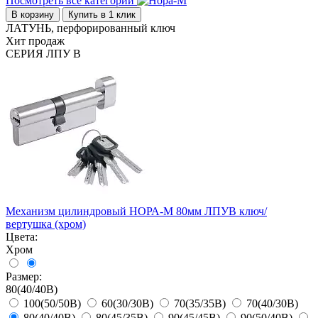
Посмотреть все категории
В корзину
Купить в 1 клик
ЛАТУНЬ, перфорированный ключ
Хит продаж
СЕРИЯ ЛПУ В
Механизм цилиндровый НОРА-М 80мм ЛПУВ ключ/
вертушка (хром)
Цвета:
Хром
Размер:
80(40/40В)
100(50/50В)
60(30/30В)
70(35/35В)
70(40/30В)
80(40/40В)
80(45/35В)
90(45/45В)
90(50/40В)