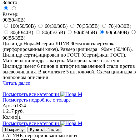
Золото
Размер:
90(50/40В)
100(50/50В)
60(30/30В)
70(35/35В)
70(40/30В)
80(40/40В)
80(45/35В)
90(45/45В)
90(50/40В)
90(55/35В)
Цилиндр Нора-М серии ЛПУВ 90мм ключ/вертушка
(перфорированный ключ). Размер цилиндра - 90мм (50/40В).
Цилиндр сертифицирован по ГОСТ (Сертификат ГОСТ).
Материал цилиндра - латунь. Материал ключа - латунь.
Цилиндр имеет 6 пинов и штифт из закаленной стали против
высверливания. В комплекте 5 шт. ключей. Схема цилиндра в
подробном описании
Читать далее
Посмотреть все категории
Посмотреть подробнее о товаре
Арт: 61354
1 217 руб.
Кол-во
Посмотреть все категории
В корзину
Купить в 1 клик
ЛАТУНЬ, перфорированный ключ