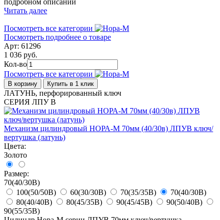
подробном описании
Читать далее
Посмотреть все категории
Посмотреть подробнее о товаре
Арт: 61296
1 036 руб.
Кол-во
Посмотреть все категории
В корзину
Купить в 1 клик
ЛАТУНЬ, перфорированный ключ
СЕРИЯ ЛПУ В
Механизм цилиндровый НОРА-М 70мм (40/30в) ЛПУВ ключ/
вертушка (латунь)
Цвета:
Золото
Размер:
70(40/30В)
100(50/50В)
60(30/30В)
70(35/35В)
70(40/30В)
80(40/40В)
80(45/35В)
90(45/45В)
90(50/40В)
90(55/35В)
Цилиндр Нора-М серии ЛПУВ 70мм ключ/вертушка