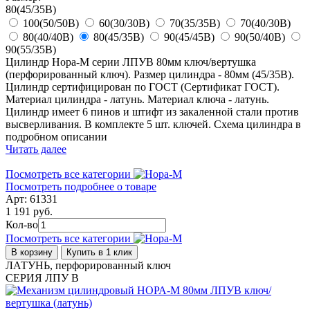
80(45/35В)
100(50/50В)
60(30/30В)
70(35/35В)
70(40/30В)
80(40/40В)
80(45/35В)
90(45/45В)
90(50/40В)
90(55/35В)
Цилиндр Нора-М серии ЛПУВ 80мм ключ/вертушка
(перфорированный ключ). Размер цилиндра - 80мм (45/35В).
Цилиндр сертифицирован по ГОСТ (Сертификат ГОСТ).
Материал цилиндра - латунь. Материал ключа - латунь.
Цилиндр имеет 6 пинов и штифт из закаленной стали против
высверливания. В комплекте 5 шт. ключей. Схема цилиндра в
подробном описании
Читать далее
Посмотреть все категории
Посмотреть подробнее о товаре
Арт: 61331
1 191 руб.
Кол-во
Посмотреть все категории
В корзину
Купить в 1 клик
ЛАТУНЬ, перфорированный ключ
СЕРИЯ ЛПУ В