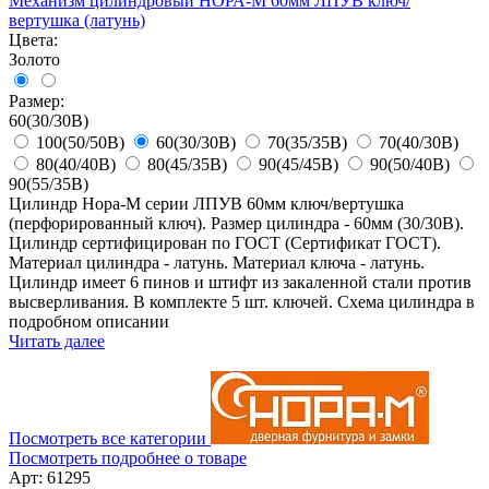
Механизм цилиндровый НОРА-М 60мм ЛПУВ ключ/
вертушка (латунь)
Цвета:
Золото
Размер:
60(30/30В)
100(50/50В)
60(30/30В)
70(35/35В)
70(40/30В)
80(40/40В)
80(45/35В)
90(45/45В)
90(50/40В)
90(55/35В)
Цилиндр Нора-М серии ЛПУВ 60мм ключ/вертушка
(перфорированный ключ). Размер цилиндра - 60мм (30/30В).
Цилиндр сертифицирован по ГОСТ (Сертификат ГОСТ).
Материал цилиндра - латунь. Материал ключа - латунь.
Цилиндр имеет 6 пинов и штифт из закаленной стали против
высверливания. В комплекте 5 шт. ключей. Схема цилиндра в
подробном описании
Читать далее
Посмотреть все категории
Посмотреть подробнее о товаре
Арт: 61295