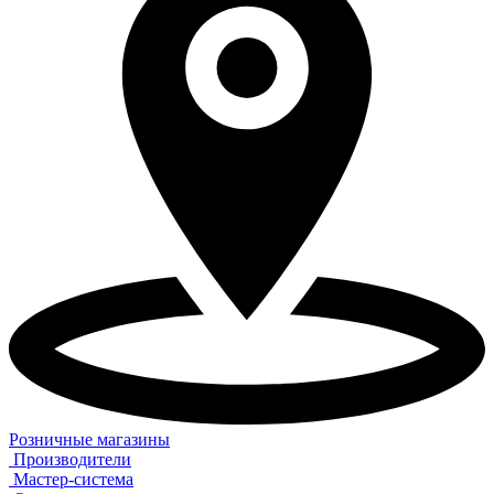
Розничные магазины
Производители
Мастер-система