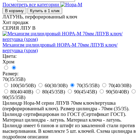
Посмотреть все категории
В корзину
Купить в 1 клик
ЛАТУНЬ, перфорированный ключ
Хит продаж
СЕРИЯ ЛПУ В
Механизм цилиндровый НОРА-М 70мм ЛПУВ ключ/
вертушка (хром)
Цвета:
Хром
Размер:
70(35/35В)
100(50/50В)
60(30/30В)
70(35/35В)
70(40/30В)
80(40/40В)
80(45/35В)
90(45/45В)
90(50/40В)
90(55/35В)
Цилиндр Нора-М серии ЛПУВ 70мм ключ/вертушка
(перфорированный ключ). Размер цилиндра - 70мм (35/35).
Цилиндр сертифицирован по ГОСТ (Сертификат ГОСТ).
Материал цилиндра - латунь. Материал ключа - латунь.
Цилиндр имеет 6 пинов и штифт из закаленной стали против
высверливания. В комплекте 5 шт. ключей. Схема цилиндра в
подробном описании