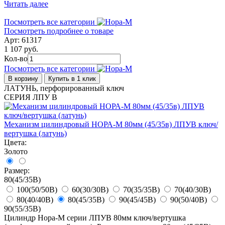
Читать далее
Посмотреть все категории
Посмотреть подробнее о товаре
Арт: 61317
1 107 руб.
Кол-во
Посмотреть все категории
В корзину
Купить в 1 клик
ЛАТУНЬ, перфорированный ключ
СЕРИЯ ЛПУ В
Механизм цилиндровый НОРА-М 80мм (45/35в) ЛПУВ ключ/
вертушка (латунь)
Цвета:
Золото
Размер:
80(45/35В)
100(50/50В)
60(30/30В)
70(35/35В)
70(40/30В)
80(40/40В)
80(45/35В)
90(45/45В)
90(50/40В)
90(55/35В)
Цилиндр Нора-М серии ЛПУВ 80мм ключ/вертушка