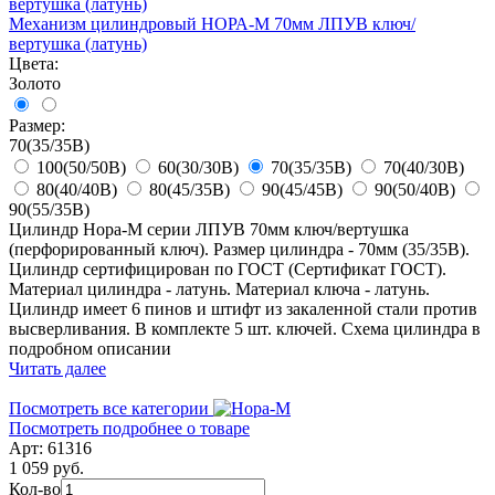
Механизм цилиндровый НОРА-М 70мм ЛПУВ ключ/
вертушка (латунь)
Цвета:
Золото
Размер:
70(35/35В)
100(50/50В)
60(30/30В)
70(35/35В)
70(40/30В)
80(40/40В)
80(45/35В)
90(45/45В)
90(50/40В)
90(55/35В)
Цилиндр Нора-М серии ЛПУВ 70мм ключ/вертушка
(перфорированный ключ). Размер цилиндра - 70мм (35/35В).
Цилиндр сертифицирован по ГОСТ (Сертификат ГОСТ).
Материал цилиндра - латунь. Материал ключа - латунь.
Цилиндр имеет 6 пинов и штифт из закаленной стали против
высверливания. В комплекте 5 шт. ключей. Схема цилиндра в
подробном описании
Читать далее
Посмотреть все категории
Посмотреть подробнее о товаре
Арт: 61316
1 059 руб.
Кол-во