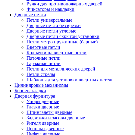
Ручки для противопожарных дверей
Фиксаторы и накладки
Дверные петли
Петли универсальные
Дверные петли без врезки
Дверные петли угловые
Дверные петли скрытой установки
Петли метро пружинные (барные)
Ввертные петли
Колпачки на ввертные петли
Пяточные петли
Гаражные петли
Петли для металлических дверей
Петли стрелы
Шаблоны для установки ввертных петель
Цилиндровые механизмы
Броненакладки
Дверная фурнитура
Упоры дверные
Глазки дверные
Шпингалеты дверные
Задвижки и засовы дверные
Ригеля дверные
Цепочки дверные
Цифры дверные