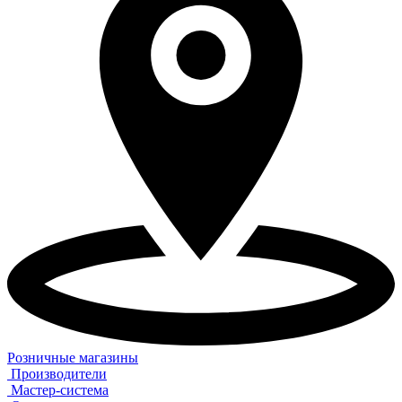
Розничные магазины
Производители
Мастер-система