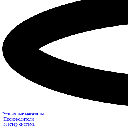
Розничные магазины
Производители
Мастер-система