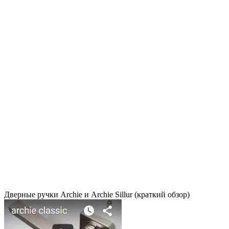
Дверные ручки Archie и Archie Sillur (краткий обзор)