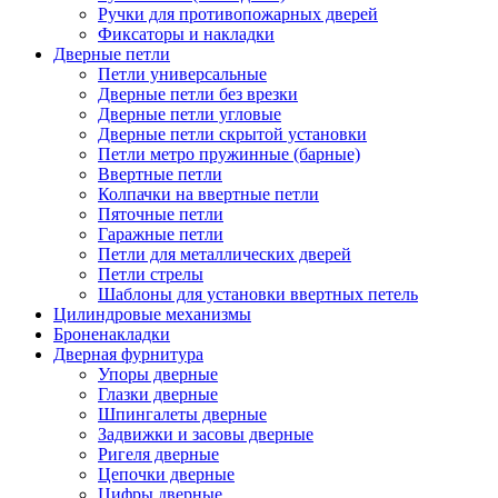
Ручки для противопожарных дверей
Фиксаторы и накладки
Дверные петли
Петли универсальные
Дверные петли без врезки
Дверные петли угловые
Дверные петли скрытой установки
Петли метро пружинные (барные)
Ввертные петли
Колпачки на ввертные петли
Пяточные петли
Гаражные петли
Петли для металлических дверей
Петли стрелы
Шаблоны для установки ввертных петель
Цилиндровые механизмы
Броненакладки
Дверная фурнитура
Упоры дверные
Глазки дверные
Шпингалеты дверные
Задвижки и засовы дверные
Ригеля дверные
Цепочки дверные
Цифры дверные