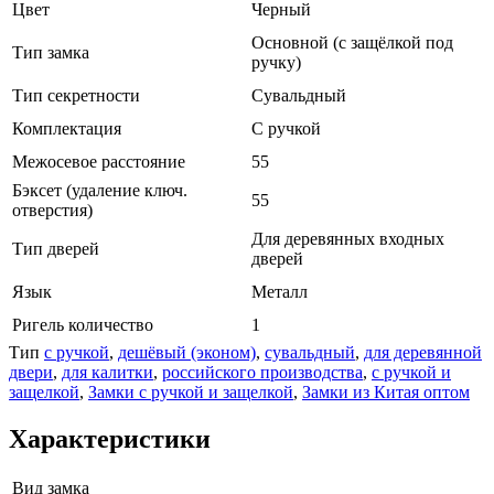
Цвет
Черный
Основной (с защёлкой под
Тип замка
ручку)
Тип секретности
Сувальдный
Комплектация
С ручкой
Межосевое расстояние
55
Бэксет (удаление ключ.
55
отверстия)
Для деревянных входных
Тип дверей
дверей
Язык
Металл
Ригель количество
1
Тип
с ручкой
,
дешёвый (эконом)
,
сувальдный
,
для деревянной
двери
,
для калитки
,
российского производства
,
с ручкой и
защелкой
,
Замки с ручкой и защелкой
,
Замки из Китая оптом
Характеристики
Вид замка