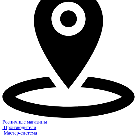
Розничные магазины
Производители
Мастер-система