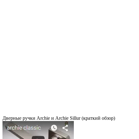
Дверные ручки Archie и Archie Sillur (краткий обзор)