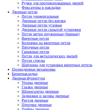
Ручки для противопожарных дверей
Фиксаторы и накладки
Дверные петли
Петли универсальные
Дверные петли без врезки
Дверные петли угловые
Дверные петли скрытой установки
Петли метро пружинные (барные)
Ввертные петли
Колпачки на ввертные петли
Пяточные петли
Гаражные петли
Петли для металлических дверей
Петли стрелы
Шаблоны для установки ввертных петель
Цилиндровые механизмы
Броненакладки
Дверная фурнитура
Упоры дверные
Глазки дверные
Шпингалеты дверные
Задвижки и засовы дверные
Ригеля дверные
Цепочки дверные
Цифры дверные