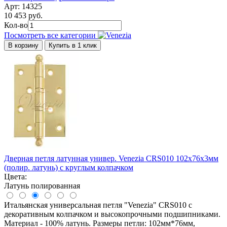
Арт: 14325
10 453 руб.
Кол-во
Посмотреть все категории
В корзину
Купить в 1 клик
Дверная петля латунная универ. Venezia CRS010 102x76x3мм
(полир. латунь) с круглым колпачком
Цвета:
Латунь полированная
Итальянская универсальная петля "Venezia" CRS010 с
декоративным колпачком и высокопрочными подшипниками.
Материал - 100% латунь. Размеры петли: 102мм*76мм,