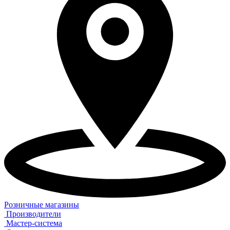
Розничные магазины
Производители
Мастер-система