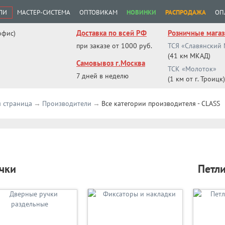
ЛИ
МАСТЕР-СИСТЕМА
ОПТОВИКАМ
НОВИНКИ
РАСПРОДАЖА
ОП
Доставка по всей РФ
Розничные мага
офис)
при заказе от 1000 руб.
ТСЯ «Славянский
(41 км МКАД)
Самовывоз г.Москва
ТСК «Молоток»
7 дней в неделю
(1 км от г. Троицк)
я страница
Производители
Все категории производителя - CLASS
чки
Петл