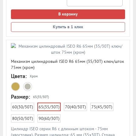
В корзину
Купить в 1 клик
Механизм цилиндровый ISEO R6 65мм (35/30T) ключ/шток
75мм (хром)
Цвета:
Хром
Размер:
65(35/30Т)
60(30/30T)
65(35/30Т)
70(40/30T)
75(45/30Т)
80(50/30T)
90(60/30T)
Цилиндр ISEO серии R6 с длинным штоком - 75мм
(хвостовик). Размер цилиндра: 65 мм (35х30T). Страна