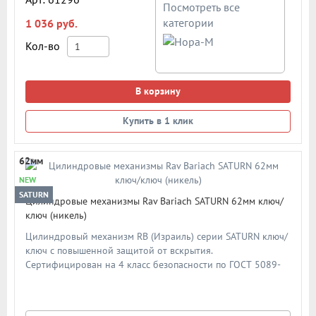
Посмотреть все
категории
1 036 руб.
Кол-во
В корзину
Купить в 1 клик
62мм
NEW
SATURN
Цилиндровые механизмы Rav Bariach SATURN 62мм ключ/
ключ (никель)
Цилиндровый механизм RB (Израиль) серии SATURN ключ/
ключ с повышенной защитой от вскрытия.
Сертифицирован на 4 класс безопасности по ГОСТ 5089-
2011. Система защиты от перелома корпуса, "Антипикинг",
"Антибампинг", защита от отмычек, высверливания и
вырывания. 5 телескопических кодовых штифтов и 2