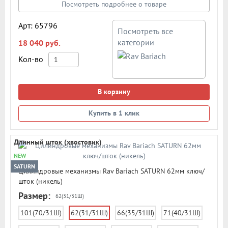
запатентованных интерактивных элемента. Каждый из 5
Посмотреть подробнее о товаре
кодовых пинов имеет внутренний пин, создавая вторую
линию разделения. Внизу корпуса цилиндра установлена
Арт: 65796
Посмотреть все
закаленная стальная пластина для усиления защиты от
категории
18 040 руб.
излома. Материал корпуса цилиндра - латунь. Материал
сердечник цилиндра - латунь. Закаленные стальные
Кол-во
кодовые штифты из нержавеющей стали. Кодовые штифты
ключей технологии LOCXIS состоят из 1 ряда и 5 двойных
телескопических элементов (пин-в-пине), цилиндрических
В корзину
пружин. Комплектация: цилиндр, 7 реверсивных ключей (2
монтажных + 5 основных), 1 карточка владельца, 1
Купить в 1 клик
крепежный винт. Цвет: никель
Длинный шток (хвостовик)
NEW
SATURN
Цилиндровые механизмы Rav Bariach SATURN 62мм ключ/
шток (никель)
Размер:
62(31/31Ш)
101(70/31Ш)
62(31/31Ш)
66(35/31Ш)
71(40/31Ш)