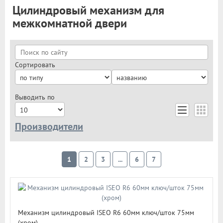
Цилиндровый механизм для
межкомнатной двери
Сортировать
Выводить по
Производители
Apecs
MSM
1
2
3
...
6
7
Cisa
Kalekilit
Нора-М
Ajax
Avers
DAMX
Механизм цилиндровый ISEO R6 60мм ключ/шток 75мм
Extreza Classic
(хром)