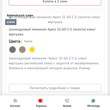
Купить в 1 клик
Английский ключ
60ММ
Цилиндровый механизм Apecs SC-60-C-G (золото) ключ/
вертушка
Цвета:
Золото
Цилиндровый механизм "Apecs" SC-60-Z-C-G ключ/
вертушка (английский ключ) с защитой от высверливания,
бампинга и манипуляций методом вскрытия. Размер
цилиндра - 60мм (30/30). Материал цилиндра - латунь,
материал ключа - латунь. Цвет: золото
Посмотреть подробнее о товаре
Арт: 10457
Посмотреть все
Каталог
Корзина
Звонок
WhatsApp
категории
940 руб.