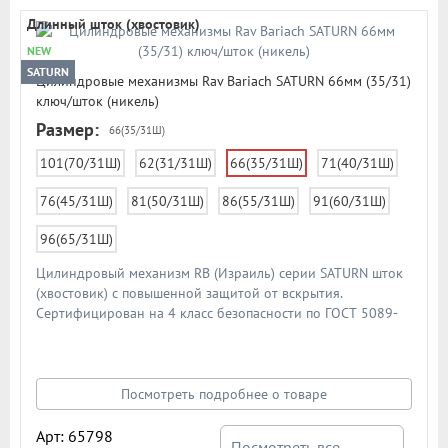
Длинный шток (хвостовик)
NEW
SATURN
Цилиндровые механизмы Rav Bariach SATURN 66мм (35/31)
ключ/шток (никель)
Размер:
66(35/31Ш)
101(70/31Ш)
62(31/31Ш)
66(35/31Ш)
71(40/31Ш)
76(45/31Ш)
81(50/31Ш)
86(55/31Ш)
91(60/31Ш)
96(65/31Ш)
Цилиндровый механизм RB (Израиль) серии SATURN шток
(хвостовик) с повышенной защитой от вскрытия.
Сертифицирован на 4 класс безопасности по ГОСТ 5089-
2011. Система защиты от перелома корпуса, "Антипикинг",
"Антибампинг", защита от отмычек, высверливания и
вырывания. 5 телескопических кодовых штифтов и 2
запатентованных интерактивных элемента. Каждый из 5
Посмотреть подробнее о товаре
кодовых пинов имеет внутренний пин, создавая вторую
линию разделения. Внизу корпуса цилиндра установлена
Арт: 65798
Посмотреть все