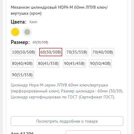
Механизм цилиндровый НОРА-М 60мм ЛПУВ ключ/
вертушка (хром)
Цвета:
Хром
Размер:
60(30/30В)
100(50/50В)
60(30/30В)
70(35/35В)
70(40/30В)
80(40/40В)
80(45/35В)
90(45/45В)
90(50/40В)
90(55/35В)
Цилиндр Нора-М серии ЛПУВ 60мм ключ/вертушка
(перфорированный ключ). Размер цилиндра - 60мм (30/30).
Цилиндр сертифицирован по ГОСТ (Сертификат ГОСТ).
Материал цилиндра - латунь. Материал ключа - латунь.
Цилиндр имеет 6 пинов и штифт из закаленной стали
против высверливания. В комплекте 5 шт. ключей. Схема
цилиндра в подробном описании
Посмотреть подробнее о товаре
Арт: 61296