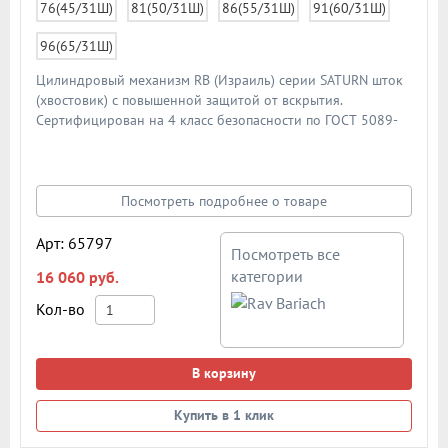
76(45/31Ш)
81(50/31Ш)
86(55/31Ш)
91(60/31Ш)
96(65/31Ш)
Цилиндровый механизм RB (Израиль) серии SATURN шток
(хвостовик) с повышенной защитой от вскрытия.
Сертифицирован на 4 класс безопасности по ГОСТ 5089-
2011. Система защиты от перелома корпуса, "Антипикинг",
"Антибампинг", защита от отмычек, высверливания и
вырывания. 5 телескопических кодовых штифтов и 2
запатентованных интерактивных элемента. Каждый из 5
Посмотреть подробнее о товаре
кодовых пинов имеет внутренний пин, создавая вторую
линию разделения. Внизу корпуса цилиндра установлена
Арт: 65797
Посмотреть все
закаленная стальная пластина для усиления защиты от
категории
16 060 руб.
излома. Материал корпуса цилиндра - латунь. Материал
сердечник цилиндра - латунь. Закаленные стальные
Кол-во
кодовые штифты из нержавеющей стали. Кодовые штифты
ключей технологии LOCXIS состоят из 1 ряда и 5 двойных
телескопических элементов (пин-в-пине), цилиндрических
В корзину
пружин. Комплектация: цилиндр, 7 реверсивных ключей (2
монтажных + 5 основных), поворотник (вертушка), 1
Купить в 1 клик
карточка владельца, 1 крепежный винт. Цвет: никель