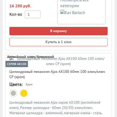
закаленная стальная пластина для усиления защиты от
категории
16 280 руб.
излома. Материал корпуса цилиндра - латунь. Материал
сердечник цилиндра - латунь. Закаленные стальные
Кол-во
кодовые штифты из нержавеющей стали. Кодовые штифты
ключей технологии LOCXIS состоят из 1 ряда и 5 двойных
телескопических элементов (пин-в-пине), цилиндрических
В корзину
пружин. Комплектация: цилиндр, 7 реверсивных ключей (2
монтажных + 5 основных), поворотник (вертушка), 1
Купить в 1 клик
карточка владельца, 1 крепежный винт. Цвет: никель
Английский ключ/Алюминий
СЕРИЯ AX100
Цилиндровый механизм Ajax AX100 60мм 100 ключ/ключ
CP (хром)
Цвета:
Хром
Цилиндровый механизм Ajax серия AX100 (английский
ключ). Размер цилиндра - 60мм (30/30) ключ/ключ.
Материал цилиндра - алюминий, материал ключа - сталь.