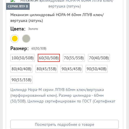
СЕРИЯ ЛПУ В
Механизм цилиндровый НОРА-М 60мм ЛПУВ ключ/
вертушка (латунь)
Цвета:
Золото
Размер:
60(30/30В)
100(50/50В)
60(30/30В)
70(35/35В)
70(40/30В)
80(40/40В)
80(45/35В)
90(45/45В)
90(50/40В)
90(55/35В)
Цилиндр Нора-М серии ЛПУВ 60мм ключ/вертушка
(перфорированный ключ). Размер цилиндра - 60мм
(30/30В). Цилиндр сертифицирован по ГОСТ (Сертификат
ГОСТ). Материал цилиндра - латунь. Материал ключа -
латунь. Цилиндр имеет 6 пинов и штифт из закаленной
стали против высверливания. В комплекте 5 шт. ключей.
Схема цилиндра в подробном описании
Посмотреть подробнее о товаре