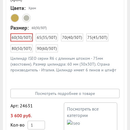
Fuaro
Цвета:
Хром
Iseo
Melodia
Mottura
Размер:
Mul-T-Lock
60(30/30T)
Rav Bariach
60(30/30T)
65(35/30Т)
70(40/30T)
75(45/30Т)
RENZ
Vanger
80(50/30T)
90(60/30T)
Venezia
АЛЛЮР
Цилиндр ISEO серии R6 с длинным штоком - 75мм
(хвостовик). Размер цилиндра: 60 мм (30х30T). Страна
производитель - Италия. Цилиндр имеет 6 пинов и штифт
из закаленной стали против высверливания. Защищен от
основных методов вскрытия - высверливания, бампинга,
вырывания. Материал цилиндра - латунь. В комплекте 5 шт.
перфорированных ключей. Поворотная ручка
Посмотреть подробнее о товаре
комплектуется отдельно. Схема цилиндра в подробном
описании
Арт: 24631
Посмотреть все
категории
3 600 руб.
Кол-во