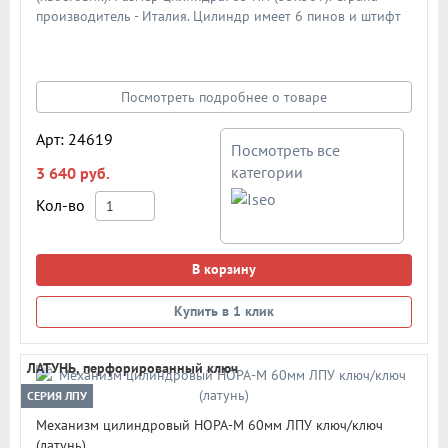
производитель - Италия. Цилиндр имеет 6 пинов и штифт
из закаленной стали против высверливания. Защищен от
основных методов вскрытия - высверливания, бампинга,
вырывания. Материал цилиндра - латунь. В комплекте 5 шт.
перфорированных ключей. Поворотная ручка
Посмотреть подробнее о товаре
комплектуется отдельно. Схема цилиндра в подробном
описании
Арт: 24619
Посмотреть все
категории
3 640 руб.
Кол-во
В корзину
Купить в 1 клик
ЛАТУНЬ, перфорированный ключ
СЕРИЯ ЛПУ
Механизм цилиндровый НОРА-М 60мм ЛПУ ключ/ключ
(латунь)