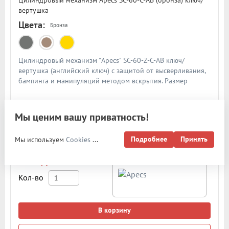
Цилиндровый механизм Apecs SC-60-C-AB (бронза) ключ/
вертушка
Цвета:
Бронза
Цилиндровый механизм "Apecs" SC-60-Z-C-AB ключ/
вертушка (английский ключ) с защитой от высверливания,
бампинга и манипуляций методом вскрытия. Размер
цилиндра - 60мм (30/30). Материал цилиндра - латунь,
материал ключа - латунь. Цвет: бронза
Мы ценим вашу приватность!
Посмотреть подробнее о товаре
Подробнее
Принять
Мы используем
Cookies
...
Арт: 10648
Посмотреть все
категории
1 000 руб.
Кол-во
В корзину