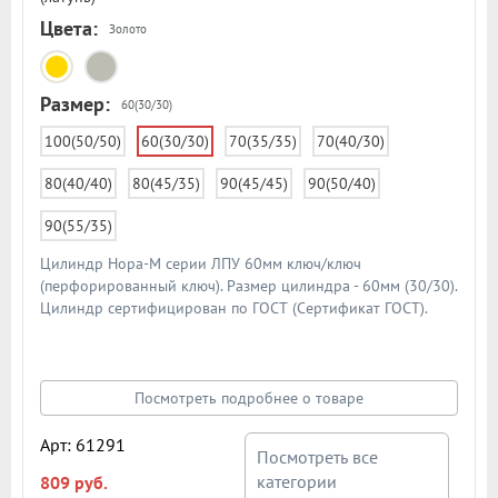
Цвета:
Золото
Размер:
60(30/30)
100(50/50)
60(30/30)
70(35/35)
70(40/30)
80(40/40)
80(45/35)
90(45/45)
90(50/40)
90(55/35)
Цилиндр Нора-М серии ЛПУ 60мм ключ/ключ
(перфорированный ключ). Размер цилиндра - 60мм (30/30).
Цилиндр сертифицирован по ГОСТ (Сертификат ГОСТ).
Материал цилиндра - латунь. Материал ключа - латунь.
Цилиндр имеет 6 пинов и штифт из закаленной стали
против высверливания. В комплекте 5 шт. ключей. Схема
цилиндра в подробном описании
Посмотреть подробнее о товаре
Арт: 61291
Посмотреть все
категории
809 руб.