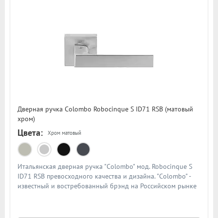
Дверная ручка Colombo Robocinque S ID71 RSB (матовый
хром)
Цвета:
Хром матовый
Итальянская дверная ручка "Colombo" мод. Robocinque S
ID71 RSB превосходного качества и дизайна. "Colombo" -
известный и востребованный брэнд на Российском рынке
дверной фурнитуры. По традиции дверными ручками
"Colombo" комплектуют дорогие Итальянские двери.
Материал - сплав металлов. Цвет: матовый хром