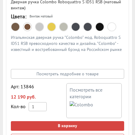
Дверная ручка Colombo Roboquattro S ID51 RSB (матовый
винтаж)
Цвета:
Винтаж матовый
Итальянская дверная ручка "Colombo" мод. Roboquattro S
ID51 RSB превосходного качества и дизайна. "Colombo" -
известный и востребованный брэнд на Российском рынке
дверной фурнитуры. По традиции дверными ручками
"Colombo" комплектуют дорогие Итальянские двери.
Материал - сплав металлов. Цвет: матовый винтаж
Посмотреть подробнее о товаре
Арт: 13846
Посмотреть все
категории
12 190 руб.
Кол-во
В корзину