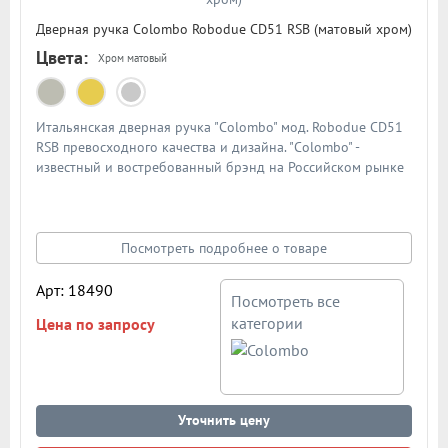
Дверная ручка Colombo Robodue CD51 RSB (матовый хром)
Цвета:
Хром матовый
Итальянская дверная ручка "Colombo" мод. Robodue CD51
RSB превосходного качества и дизайна. "Colombo" -
известный и востребованный брэнд на Российском рынке
дверной фурнитуры. По традиции дверными ручками
"Colombo" комплектуют дорогие Итальянские двери.
Материал - сплав металлов. Цвет: матовый хром
Посмотреть подробнее о товаре
Арт: 18490
Посмотреть все
категории
Цена по запросу
Уточнить цену