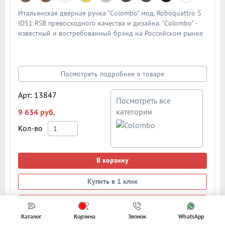
Итальянская дверная ручка "Colombo" мод. Roboquattro S
ID51 RSB превосходного качества и дизайна. "Colombo" -
известный и востребованный брэнд на Российском рынке
дверной фурнитуры. По традиции дверными ручками
"Colombo" комплектуют дорогие Итальянские двери.
Материал - сплав металлов. Цвет: матовый хром
Посмотреть подробнее о товаре
Арт: 13847
Посмотреть все
категории
9 634 руб.
Кол-во
В корзину
Купить в 1 клик
Фиксаторы и накладки
Каталог
Корзина
Звонок
WhatsApp