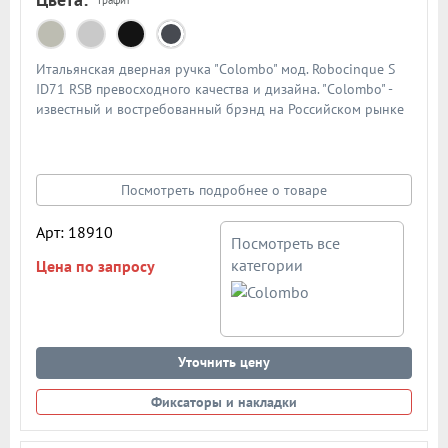
Итальянская дверная ручка "Colombo" мод. Robocinque S
ID71 RSB превосходного качества и дизайна. "Colombo" -
известный и востребованный брэнд на Российском рынке
дверной фурнитуры. По традиции дверными ручками
"Colombo" комплектуют дорогие Итальянские двери.
Материал - сплав металлов. Цвет: матовый графит
Посмотреть подробнее о товаре
Арт: 18910
Посмотреть все
категории
Цена по запросу
Уточнить цену
Фиксаторы и накладки