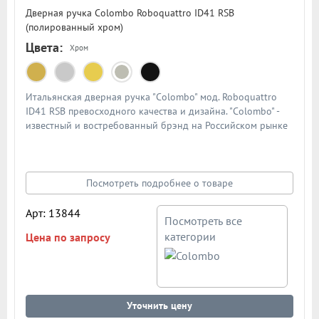
Дверная ручка Colombo Roboquattro ID41 RSB
(полированный хром)
Цвета:
Хром
Итальянская дверная ручка "Colombo" мод. Roboquattro
ID41 RSB превосходного качества и дизайна. "Colombo" -
известный и востребованный брэнд на Российском рынке
дверной фурнитуры. По традиции дверными ручками
"Colombo" комплектуют дорогие Итальянские двери.
Материал - сплав металлов. Цвет: полированный хром
Посмотреть подробнее о товаре
Арт: 13844
Посмотреть все
категории
Цена по запросу
Уточнить цену