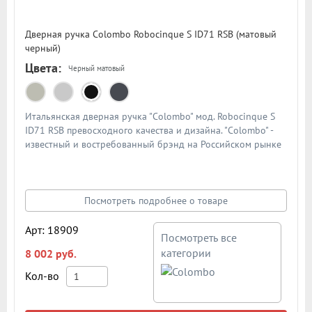
Дверная ручка Colombo Robocinque S ID71 RSB (матовый
черный)
Цвета:
Черный матовый
Итальянская дверная ручка "Colombo" мод. Robocinque S
ID71 RSB превосходного качества и дизайна. "Colombo" -
известный и востребованный брэнд на Российском рынке
дверной фурнитуры. По традиции дверными ручками
"Colombo" комплектуют дорогие Итальянские двери.
Материал - сплав металлов. Цвет: матовый черный
Посмотреть подробнее о товаре
Арт: 18909
Посмотреть все
категории
8 002 руб.
Кол-во