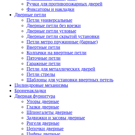
Ручки для противопожарных дверей
Фиксаторы и накладки
Дверные петли
Петли универсальные
Дверные петли без врезки
Дверные петли угловые
Дверные петли скрытой установки
Петли метро пружинные (барные)
Ввертные петли
Колпачки на ввертные петли
Пяточные петли
Гаражные петли
Петли для металлических дверей
Петли стрелы
Шаблоны для установки ввертных петель
Цилиндровые механизмы
Броненакладки
Дверная фурнитура
Упоры дверные
Глазки дверные
Шпингалеты дверные
Задвижки и засовы дверные
Ригеля дверные
Цепочки дверные
Цифры дверные