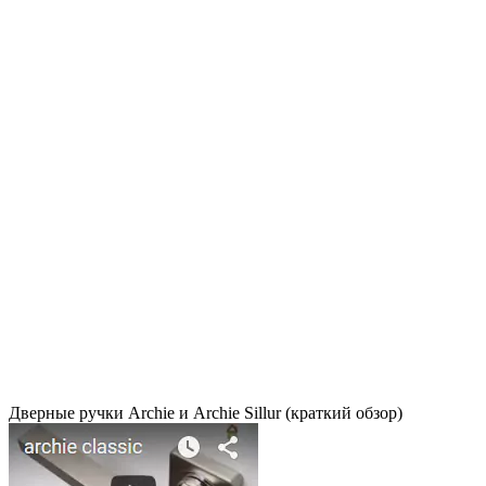
Дверные ручки Archie и Archie Sillur (краткий обзор)