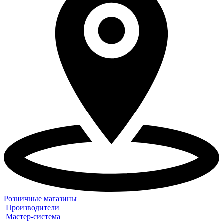
Розничные магазины
Производители
Мастер-система