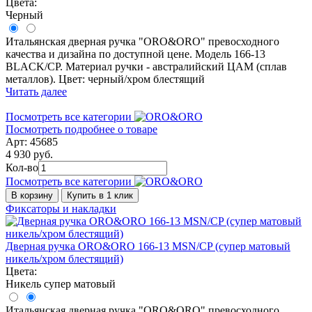
Цвета:
Черный
Итальянская дверная ручка "ORO&ORO" превосходного
качества и дизайна по доступной цене. Модель 166-13
BLACK/CP. Материал ручки - австралийский ЦАМ (сплав
металлов). Цвет: черный/хром блестящий
Читать далее
Посмотреть все категории
Посмотреть подробнее о товаре
Арт: 45685
4 930 руб.
Кол-во
Посмотреть все категории
В корзину
Купить в 1 клик
Фиксаторы и накладки
Дверная ручка ORO&ORO 166-13 MSN/CP (супер матовый
никель/хром блестящий)
Цвета:
Никель супер матовый
Итальянская дверная ручка "ORO&ORO" превосходного