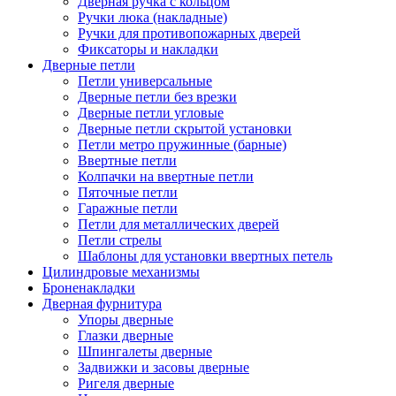
Дверная ручка с кольцом
Ручки люка (накладные)
Ручки для противопожарных дверей
Фиксаторы и накладки
Дверные петли
Петли универсальные
Дверные петли без врезки
Дверные петли угловые
Дверные петли скрытой установки
Петли метро пружинные (барные)
Ввертные петли
Колпачки на ввертные петли
Пяточные петли
Гаражные петли
Петли для металлических дверей
Петли стрелы
Шаблоны для установки ввертных петель
Цилиндровые механизмы
Броненакладки
Дверная фурнитура
Упоры дверные
Глазки дверные
Шпингалеты дверные
Задвижки и засовы дверные
Ригеля дверные