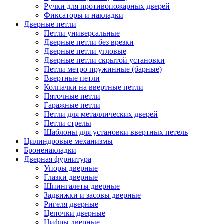
Ручки для противопожарных дверей
Фиксаторы и накладки
Дверные петли
Петли универсальные
Дверные петли без врезки
Дверные петли угловые
Дверные петли скрытой установки
Петли метро пружинные (барные)
Ввертные петли
Колпачки на ввертные петли
Пяточные петли
Гаражные петли
Петли для металлических дверей
Петли стрелы
Шаблоны для установки ввертных петель
Цилиндровые механизмы
Броненакладки
Дверная фурнитура
Упоры дверные
Глазки дверные
Шпингалеты дверные
Задвижки и засовы дверные
Ригеля дверные
Цепочки дверные
Цифры дверные