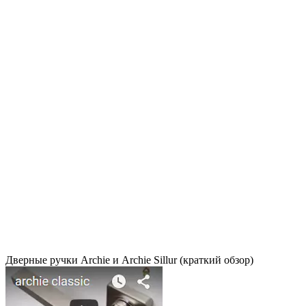
Дверные ручки Archie и Archie Sillur (краткий обзор)