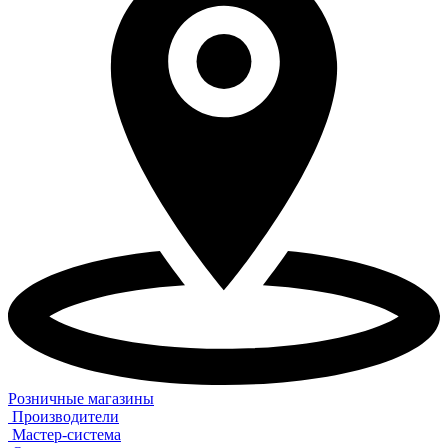
Розничные магазины
Производители
Мастер-система