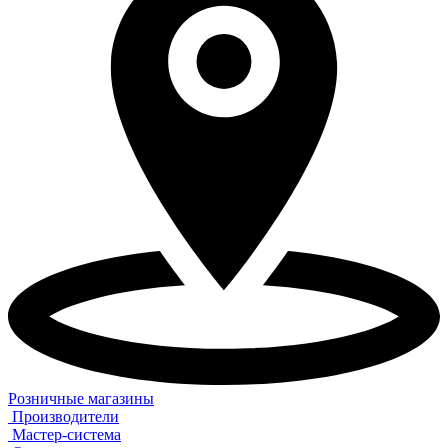
Розничные магазины
Производители
Мастер-система