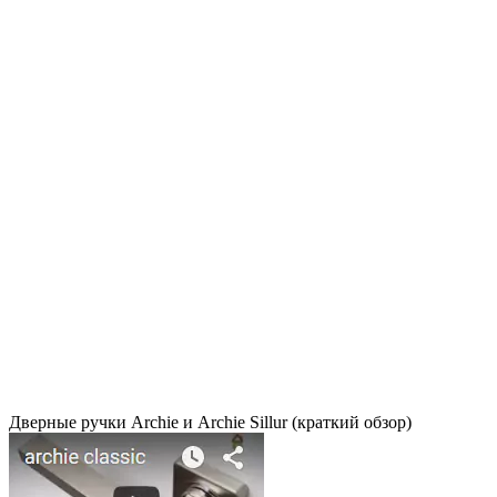
Дверные ручки Archie и Archie Sillur (краткий обзор)