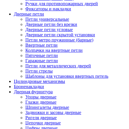
Ручки для противопожарных дверей
Фиксаторы и накладки
Дверные петли
Петли универсальные
Дверные петли без врезки
Дверные петли угловые
Дверные петли скрытой установки
Петли метро пружинные (барные)
Ввертные петли
Колпачки на ввертные петли
Пяточные петли
Гаражные петли
Петли для металлических дверей
Петли стрелы
Шаблоны для установки ввертных петель
Цилиндровые механизмы
Броненакладки
Дверная фурнитура
Упоры дверные
Глазки дверные
Шпингалеты дверные
Задвижки и засовы дверные
Ригеля дверные
Цепочки дверные
Цифры дверные