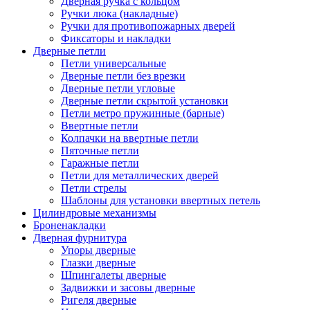
Дверная ручка с кольцом
Ручки люка (накладные)
Ручки для противопожарных дверей
Фиксаторы и накладки
Дверные петли
Петли универсальные
Дверные петли без врезки
Дверные петли угловые
Дверные петли скрытой установки
Петли метро пружинные (барные)
Ввертные петли
Колпачки на ввертные петли
Пяточные петли
Гаражные петли
Петли для металлических дверей
Петли стрелы
Шаблоны для установки ввертных петель
Цилиндровые механизмы
Броненакладки
Дверная фурнитура
Упоры дверные
Глазки дверные
Шпингалеты дверные
Задвижки и засовы дверные
Ригеля дверные