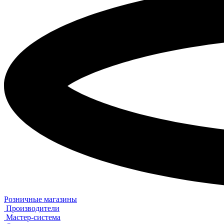
Розничные магазины
Производители
Мастер-система