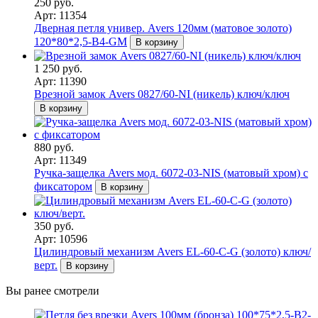
250 руб.
Арт: 11354
Дверная петля универ. Avers 120мм (матовое золото)
120*80*2,5-B4-GM
В корзину
1 250 руб.
Арт: 11390
Врезной замок Avers 0827/60-NI (никель) ключ/ключ
В корзину
880 руб.
Арт: 11349
Ручка-защелка Avers мод. 6072-03-NIS (матовый хром) с
фиксатором
В корзину
350 руб.
Арт: 10596
Цилиндровый механизм Avers EL-60-C-G (золото) ключ/
верт.
В корзину
Вы ранее смотрели