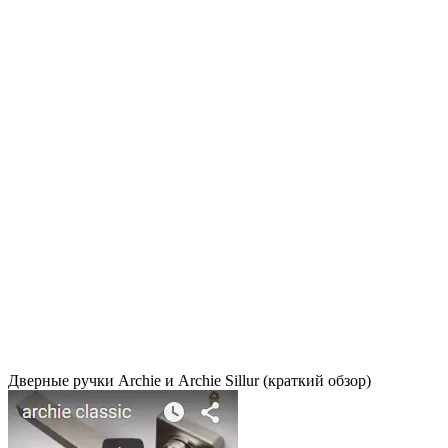
Дверные ручки Archie и Archie Sillur (краткий обзор)