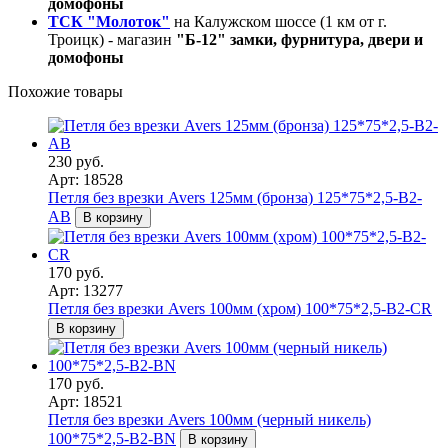
домофоны
ТСК "Молоток"
на Калужском шоссе (1 км от г.
Троицк) - магазин
"Б-12" замки, фурнитура, двери и
домофоны
Похожие товары
230 руб.
Арт: 18528
Петля без врезки Avers 125мм (бронза) 125*75*2,5-B2-
AB
В корзину
170 руб.
Арт: 13277
Петля без врезки Avers 100мм (хром) 100*75*2,5-B2-CR
В корзину
170 руб.
Арт: 18521
Петля без врезки Avers 100мм (черный никель)
100*75*2,5-B2-BN
В корзину