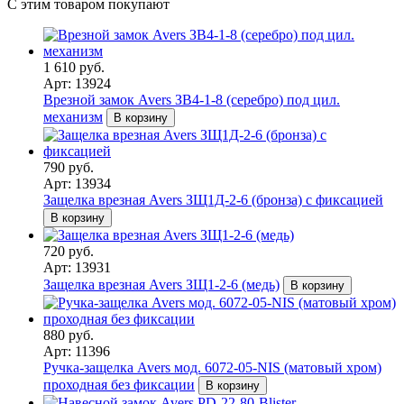
С этим товаром покупают
1 610 руб.
Арт: 13924
Врезной замок Avers ЗВ4-1-8 (серебро) под цил.
механизм
В корзину
790 руб.
Арт: 13934
Защелка врезная Avers ЗЩ1Д-2-6 (бронза) с фиксацией
В корзину
720 руб.
Арт: 13931
Защелка врезная Avers ЗЩ1-2-6 (медь)
В корзину
880 руб.
Арт: 11396
Ручка-защелка Avers мод. 6072-05-NIS (матовый хром)
проходная без фиксации
В корзину