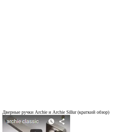
Дверные ручки Archie и Archie Sillur (краткий обзор)