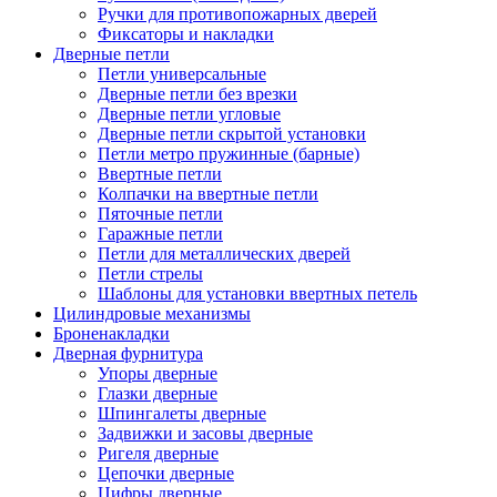
Ручки для противопожарных дверей
Фиксаторы и накладки
Дверные петли
Петли универсальные
Дверные петли без врезки
Дверные петли угловые
Дверные петли скрытой установки
Петли метро пружинные (барные)
Ввертные петли
Колпачки на ввертные петли
Пяточные петли
Гаражные петли
Петли для металлических дверей
Петли стрелы
Шаблоны для установки ввертных петель
Цилиндровые механизмы
Броненакладки
Дверная фурнитура
Упоры дверные
Глазки дверные
Шпингалеты дверные
Задвижки и засовы дверные
Ригеля дверные
Цепочки дверные
Цифры дверные