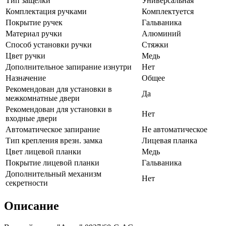
Тип защелки
Универсальная
Комплектация ручками
Комплектуется
Покрытие ручек
Гальваника
Материал ручки
Алюминий
Способ установки ручки
Стяжки
Цвет ручки
Медь
Дополнительное запирание изнутри
Нет
Назначение
Общее
Рекомендован для установки в
Да
межкомнатные двери
Рекомендован для установки в
Нет
входные двери
Автоматическое запирание
Не автоматическое
Тип крепления врезн. замка
Лицевая планка
Цвет лицевой планки
Медь
Покрытие лицевой планки
Гальваника
Дополнительный механизм
Нет
секретности
Описание