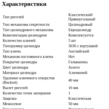
Характеристики
Классический/
Тип ригелей
Прямоугольный
Тип механизма секретности
Цилиндровый
Тип цилиндрового механизма
Евроцилиндр
Комплектация цилиндром
Комплектуется
Количество ключей
5 шт
Типоразмер цилиндра
3030 с вертушкой
Тип ключа
Английский
Механизм постоянного ключа
Нет
Покрытие цилиндра
Гальваника
Цвет цилиндра
Золото
Материал цилиндра
Алюминий
Удаление ключевого отверстия
40 мм
(Backset)
Вылет ригелей
16 мм
Количество точек запирания
1
Защелка
Классическая
Межосевое
50 мм