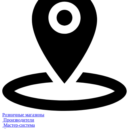
Розничные магазины
Производители
Мастер-система