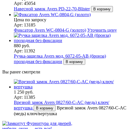
Арт: 45054
Навесной замок Avers PD-22-70-Blister
В корзину
Цена по запросу
Арт: 13185
Фиксатор Avers WC-0804-G (золото)
Уточнить цену
880 руб.
Арт: 11392
Ручка-защелка Avers мод. 6072-05-AB (бронза)
проходная без фиксации
В корзину
Вы ранее смотрели
1 250 руб.
Арт: 11385
Врезной замок Avers 0827/60-C-AC (медь) ключ/
вертушка
Врезной замок Avers 0827/60-C-AC
В корзину
(медь) ключ/вертушка
Фурнитура для дверей,
мебели, окон — есть все!