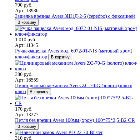
790 руб.
Арт: 13936
Защелка врезная Avers ЗЩ1Д-2-6 (серебро) с фиксацией
В корзину
1 010 руб.
Арт: 11345
Ручка-защелка Avers мод. 6072-01-NIS (матовый хром)
ключ/фиксатор
В корзину
380 руб.
Арт: 16559
Цилиндровый механизм Avers ZC-70-G (золото) ключ/
ключ
В корзину
170 руб.
Арт: 13277
Петля без врезки Avers 100мм (хром) 100*75*2,5-B2-CR
В корзину
310 руб.