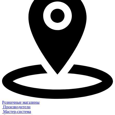
Розничные магазины
Производители
Мастер-система