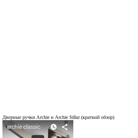
Дверные ручки Archie и Archie Sillur (краткий обзор)