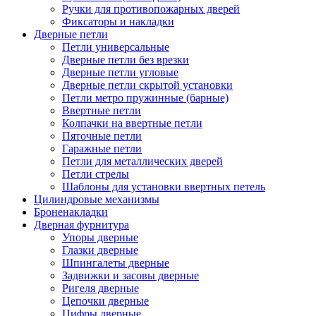
Ручки для противопожарных дверей
Фиксаторы и накладки
Дверные петли
Петли универсальные
Дверные петли без врезки
Дверные петли угловые
Дверные петли скрытой установки
Петли метро пружинные (барные)
Ввертные петли
Колпачки на ввертные петли
Пяточные петли
Гаражные петли
Петли для металлических дверей
Петли стрелы
Шаблоны для установки ввертных петель
Цилиндровые механизмы
Броненакладки
Дверная фурнитура
Упоры дверные
Глазки дверные
Шпингалеты дверные
Задвижки и засовы дверные
Ригеля дверные
Цепочки дверные
Цифры дверные