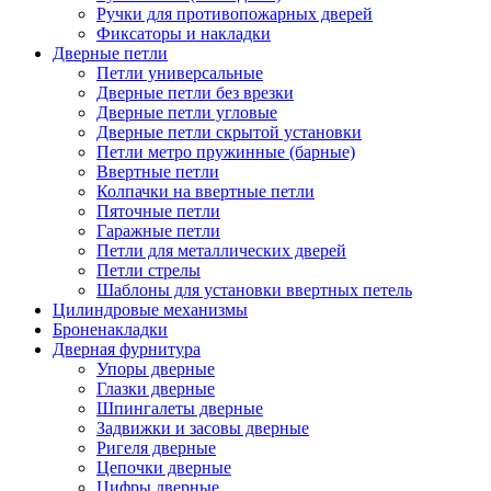
Ручки для противопожарных дверей
Фиксаторы и накладки
Дверные петли
Петли универсальные
Дверные петли без врезки
Дверные петли угловые
Дверные петли скрытой установки
Петли метро пружинные (барные)
Ввертные петли
Колпачки на ввертные петли
Пяточные петли
Гаражные петли
Петли для металлических дверей
Петли стрелы
Шаблоны для установки ввертных петель
Цилиндровые механизмы
Броненакладки
Дверная фурнитура
Упоры дверные
Глазки дверные
Шпингалеты дверные
Задвижки и засовы дверные
Ригеля дверные
Цепочки дверные
Цифры дверные