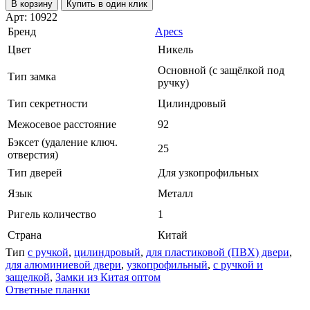
В корзину
Купить в один клик
Арт: 10922
Бренд
Apecs
Цвет
Никель
Основной (с защёлкой под
Тип замка
ручку)
Тип секретности
Цилиндровый
Межосевое расстояние
92
Бэксет (удаление ключ.
25
отверстия)
Тип дверей
Для узкопрофильных
Язык
Металл
Ригель количество
1
Страна
Китай
Тип
с ручкой
,
цилиндровый
,
для пластиковой (ПВХ) двери
,
для алюминиевой двери
,
узкопрофильный
,
с ручкой и
защелкой
,
Замки из Китая оптом
Ответные планки