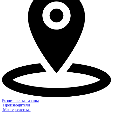
Розничные магазины
Производители
Мастер-система