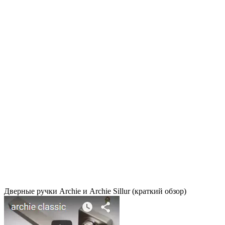
Дверные ручки Archie и Archie Sillur (краткий обзор)