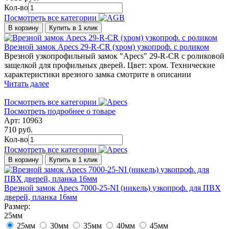
Кол-во
Посмотреть все категории
В корзину
Купить в 1 клик
Врезной замок Apecs 29-R-CR (хром) узкопроф. с роликом
Врезной узкопрофильный замок "Apecs" 29-R-CR с роликовой
защелкой для профильных дверей. Цвет: хром. Технические
характеристики врезного замка смотрите в описании
Читать далее
Посмотреть все категории
Посмотреть подробнее о товаре
Арт: 10963
710 руб.
Кол-во
Посмотреть все категории
В корзину
Купить в 1 клик
Врезной замок Apecs 7000-25-NI (никель) узкопроф. для ПВХ
дверей, планка 16мм
Размер:
25мм
25мм
30мм
35мм
40мм
45мм