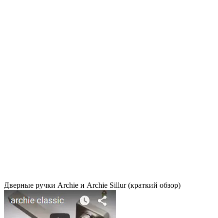
Дверные ручки Archie и Archie Sillur (краткий обзор)