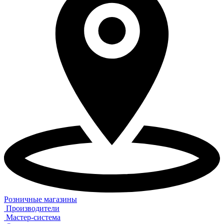
Розничные магазины
Производители
Мастер-система