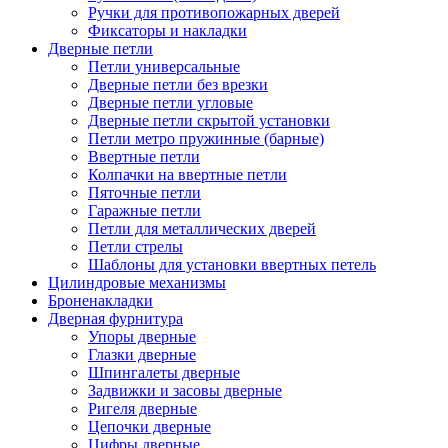
Ручки для противопожарных дверей
Фиксаторы и накладки
Дверные петли
Петли универсальные
Дверные петли без врезки
Дверные петли угловые
Дверные петли скрытой установки
Петли метро пружинные (барные)
Ввертные петли
Колпачки на ввертные петли
Пяточные петли
Гаражные петли
Петли для металлических дверей
Петли стрелы
Шаблоны для установки ввертных петель
Цилиндровые механизмы
Броненакладки
Дверная фурнитура
Упоры дверные
Глазки дверные
Шпингалеты дверные
Задвижки и засовы дверные
Ригеля дверные
Цепочки дверные
Цифры дверные