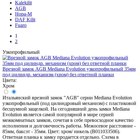
Kalekilit
AGB
Нора-М
DAF Kilit
Fuaro
1
2
Узкопрофильный
Врезной замок AGB Mediana Evolution узкопрофильный 35мм
под цилиндр. механизм (хром) без ответной планки
Цвета:
Хром
Итальянский врезной замок "AGB" серии Mediana Evolution
узкопрофильный (под цилиндровый механизм) с пластиковой
бесшумной защелкой. На сегодняшний день замки Mediana
Evolution является самой популярной в мире серией
межкомнатных замков, сочетая в себе превосходное качество
исполнения и долговечность работы. Межосевое расстояние -
85мм, баксэт - 35мм. Цвет: хром/ никель (B011033506).
Ответная планка к замку продается отдельно. Схема в