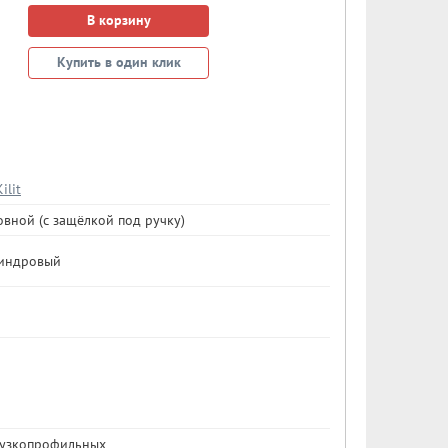
В корзину
Купить в один клик
ilit
вной (с защёлкой под ручку)
индровый
 узкопрофильных