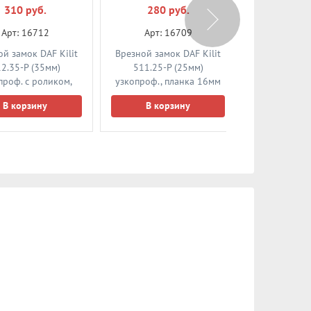
310 руб.
280 руб.
550 
Арт: 16712
Арт: 16709
Арт: 
й замок DAF Kilit
Врезной замок DAF Kilit
Врезной зам
2.35-P (35мм)
511.25-P (25мм)
572.60-3
проф. с роликом,
узкопроф., планка 16мм
цилиндр. 
планка 16мм
В корзину
В корзину
В ко