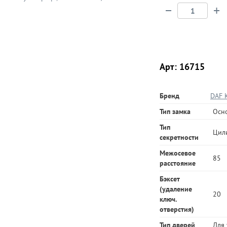
−
+
Арт: 16715
Бренд
DAF K
Тип замка
Осно
Тип
Цил
секретности
Межосевое
85
расстояние
Бэксет
(удаление
20
ключ.
отверстия)
Тип дверей
Для