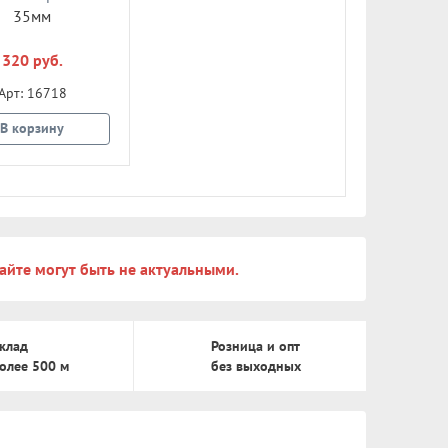
35мм
25мм
30
320 руб.
320 руб.
320 
Арт: 16718
Арт: 16716
Арт: 
В корзину
В корзину
В кор
айте могут быть не актуальными.
клад
Розница и опт
олее 500 м
без выходных