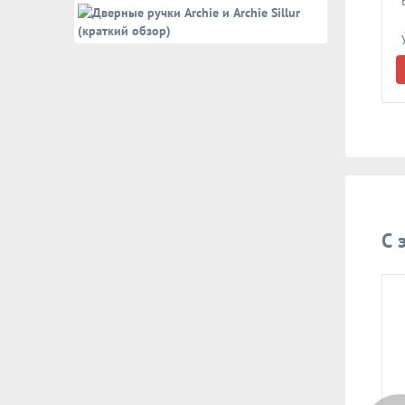
Врезной замок DAF Kilit
Врезной замок DAF Kilit
512.35 (никель)
535.52-4M3T3 (52мм) 3
узкопроф. с роликом,
кл.
планка 23мм
В корзину
В корзину
С 