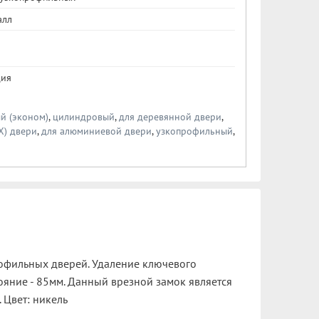
алл
ция
й (эконом)
,
цилиндровый
,
для деревянной двери
,
Х) двери
,
для алюминиевой двери
,
узкопрофильный
,
рофильных дверей. Удаление ключевого
ояние - 85мм. Данный врезной замок является
 Цвет: никель