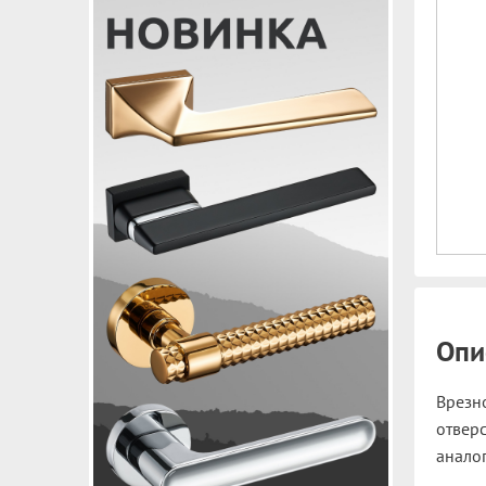
Опи
Врезн
отверс
аналог