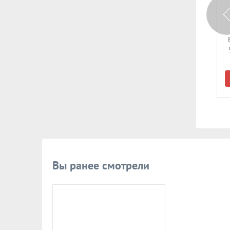
350 руб.
500 руб.
Арт: 16703
Арт: 16721
Врезной замок DAF Kilit
Врезной замок DAF Kilit
512.30 (никель)
535.45-3M2T3 (45мм) 3
узкопроф. с роликом,
кл.
планка 23мм
В корзину
В корзину
Вы ранее смотрели