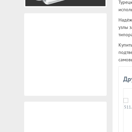
Турецк
исполь
Надёж
узлы 
типора
Купить
подтве
самов
Др
Размер:
Размер: