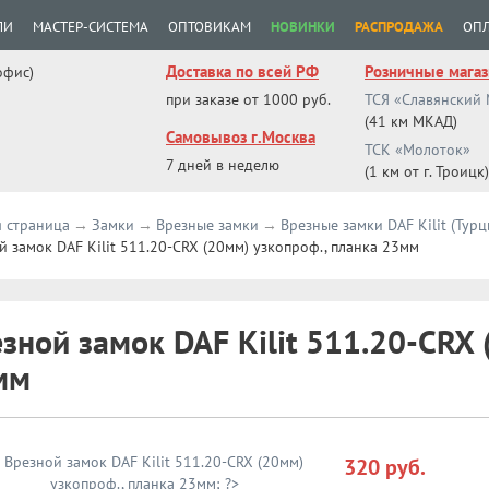
ЛИ
МАСТЕР-СИСТЕМА
ОПТОВИКАМ
НОВИНКИ
РАСПРОДАЖА
ОПЛ
Доставка по всей РФ
Розничные мага
офис)
при заказе от 1000 руб.
ТСЯ «Славянский
(41 км МКАД)
Самовывоз г.Москва
ТСК «Молоток»
7 дней в неделю
(1 км от г. Троицк)
я страница
Замки
Врезные замки
Врезные замки DAF Kilit (Турц
й замок DAF Kilit 511.20-CRX (20мм) узкопроф., планка 23мм
зной замок DAF Kilit 511.20-CRX 
мм
320 руб.