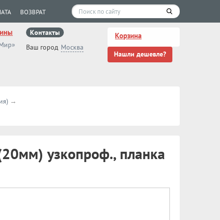
АТА
ВОЗВРАТ
зины
Контакты
Корзина
 Мир»
Ваш город
Москва
Нашли дешевле?
ия)
(20мм) узкопроф., планка