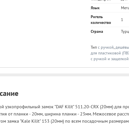
Язык
Мет
Ригель
1
количество
Страна
Тур
Тип
с ручкой
,
дешёвы
для пластиковой (ПВ
с ручкой и защелкой
сание
ой узкопрофильный замок "DAF Kilit" 511.20-CRX (20мм) для п
тия от планки - 20мм, ширина планки - 23мм. Межосевое расст
ом замка "Kale Kilit" 153 (20мм) по всем посадочным размерам.