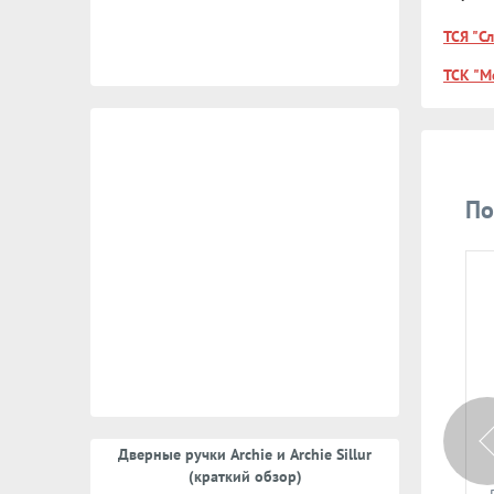
ТСЯ "С
ТСК "М
По
350 руб.
500 руб.
Дверные ручки Archie и Archie Sillur
Арт: 16705
Арт: 16720
(краткий обзор)