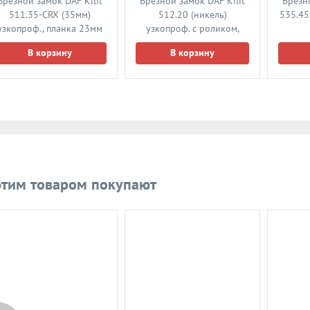
Врезной замок DAF Kilit
Врезной замок DAF Kilit
Врезно
511.35-CRX (35мм)
512.20 (никель)
535.45
узкопроф., планка 23мм
узкопроф. с роликом,
планка 23мм
В корзину
В корзину
этим товаром покупают