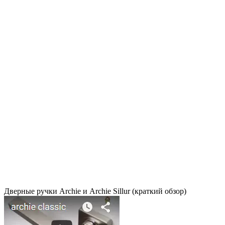
Дверные ручки Archie и Archie Sillur (краткий обзор)