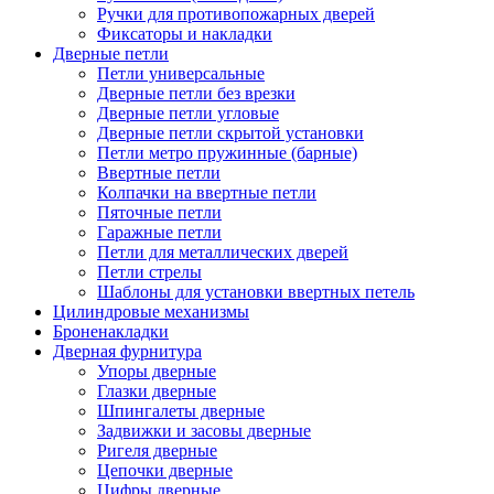
Ручки для противопожарных дверей
Фиксаторы и накладки
Дверные петли
Петли универсальные
Дверные петли без врезки
Дверные петли угловые
Дверные петли скрытой установки
Петли метро пружинные (барные)
Ввертные петли
Колпачки на ввертные петли
Пяточные петли
Гаражные петли
Петли для металлических дверей
Петли стрелы
Шаблоны для установки ввертных петель
Цилиндровые механизмы
Броненакладки
Дверная фурнитура
Упоры дверные
Глазки дверные
Шпингалеты дверные
Задвижки и засовы дверные
Ригеля дверные
Цепочки дверные
Цифры дверные