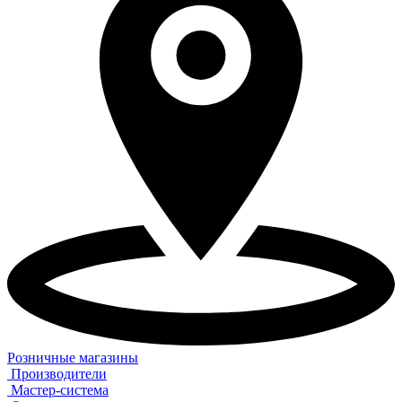
Розничные магазины
Производители
Мастер-система