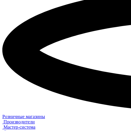
Розничные магазины
Производители
Мастер-система