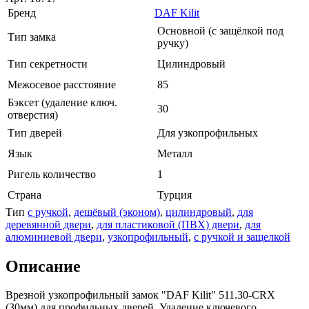
Бренд
DAF Kilit
Основной (с защёлкой под
Тип замка
ручку)
Тип секретности
Цилиндровый
Межосевое расстояние
85
Бэксет (удаление ключ.
30
отверстия)
Тип дверей
Для узкопрофильных
Язык
Металл
Ригель количество
1
Страна
Турция
Тип
с ручкой
,
дешёвый (эконом)
,
цилиндровый
,
для
деревянной двери
,
для пластиковой (ПВХ) двери
,
для
алюминиевой двери
,
узкопрофильный
,
с ручкой и защелкой
Описание
Врезной узкопрофильный замок "DAF Kilit" 511.30-CRX
(30мм) для профильных дверей. Удаление ключевого