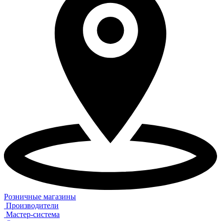
Розничные магазины
Производители
Мастер-система