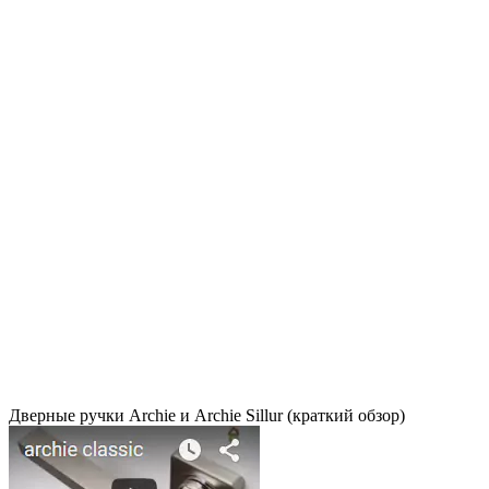
Дверные ручки Archie и Archie Sillur (краткий обзор)