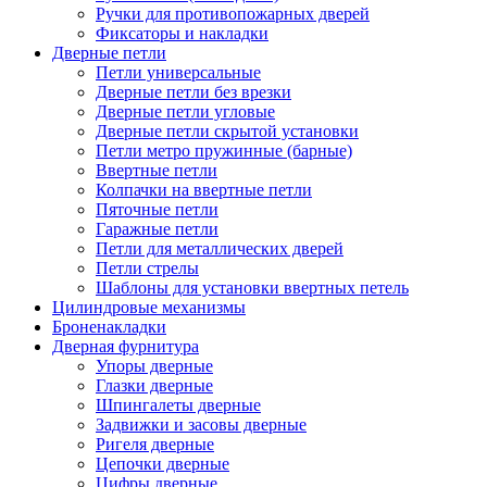
Ручки для противопожарных дверей
Фиксаторы и накладки
Дверные петли
Петли универсальные
Дверные петли без врезки
Дверные петли угловые
Дверные петли скрытой установки
Петли метро пружинные (барные)
Ввертные петли
Колпачки на ввертные петли
Пяточные петли
Гаражные петли
Петли для металлических дверей
Петли стрелы
Шаблоны для установки ввертных петель
Цилиндровые механизмы
Броненакладки
Дверная фурнитура
Упоры дверные
Глазки дверные
Шпингалеты дверные
Задвижки и засовы дверные
Ригеля дверные
Цепочки дверные
Цифры дверные