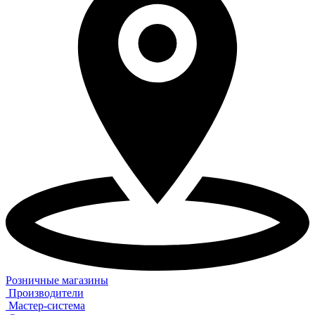
Розничные магазины
Производители
Мастер-система