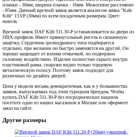
планки - 30мм, ширина планки - 16мм. Межосевое расстояние
- 85мм. Данный врезной замок является аналогом замка "Kale
Kilit" 153/P (30мм) по всем посадочным размерам. Цвет:
никель
Врезной замок DAF Kilit 511.30-P устанавливается на двери из
ПВХ-профиля. Имеет прямоугольный ригель и скошенную
защёлку. Сердечник цилиндрового типа подбирается
отдельно, при желании он быстро заменяется на другой. Он
хорошо защищает от взлома отмычкой, но подвержен
силовому воздействию. Изделие полностью скрыто внутри
пластиковой рамы, снаружи видно только торцевую
металлическую полосу. Поэтому замок подходит для
различных по дизайну дверей.
Цена у модели весьма демократичная, как и у большинства
замков, выпускаемых под этим турецким брендом. Чтобы
купить DAF Kilit 511.30-P без посреднических наценок
посетите один из наших магазинов в Москве или оформите
заказ на сайте.
Другие размеры