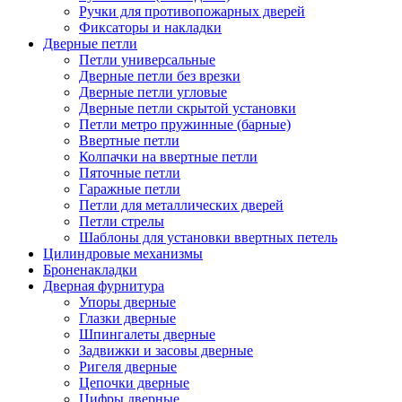
Ручки для противопожарных дверей
Фиксаторы и накладки
Дверные петли
Петли универсальные
Дверные петли без врезки
Дверные петли угловые
Дверные петли скрытой установки
Петли метро пружинные (барные)
Ввертные петли
Колпачки на ввертные петли
Пяточные петли
Гаражные петли
Петли для металлических дверей
Петли стрелы
Шаблоны для установки ввертных петель
Цилиндровые механизмы
Броненакладки
Дверная фурнитура
Упоры дверные
Глазки дверные
Шпингалеты дверные
Задвижки и засовы дверные
Ригеля дверные
Цепочки дверные
Цифры дверные