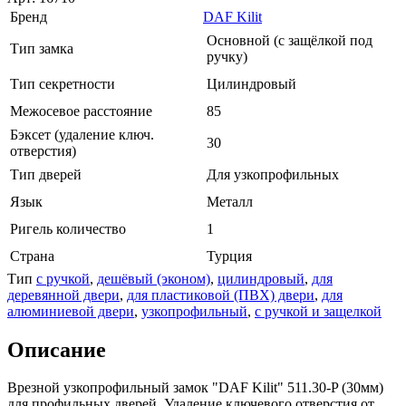
Бренд
DAF Kilit
Основной (с защёлкой под
Тип замка
ручку)
Тип секретности
Цилиндровый
Межосевое расстояние
85
Бэксет (удаление ключ.
30
отверстия)
Тип дверей
Для узкопрофильных
Язык
Металл
Ригель количество
1
Страна
Турция
Тип
с ручкой
,
дешёвый (эконом)
,
цилиндровый
,
для
деревянной двери
,
для пластиковой (ПВХ) двери
,
для
алюминиевой двери
,
узкопрофильный
,
с ручкой и защелкой
Описание
Врезной узкопрофильный замок "DAF Kilit" 511.30-P (30мм)
для профильных дверей. Удаление ключевого отверстия от