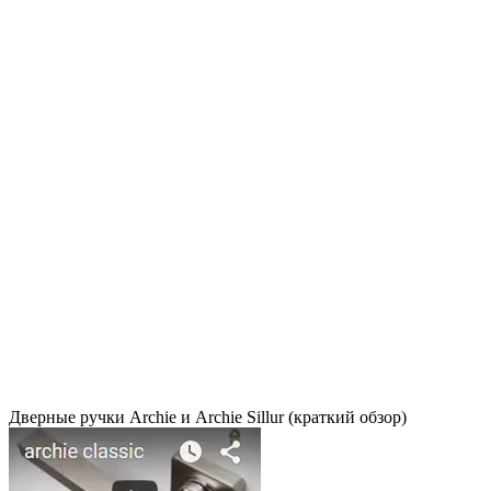
Дверные ручки Archie и Archie Sillur (краткий обзор)