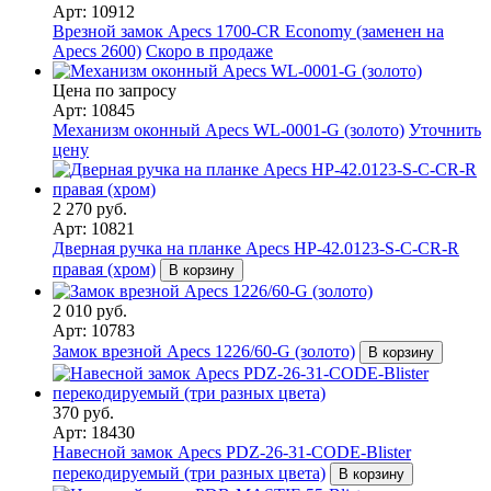
Арт: 10912
Врезной замок Apecs 1700-CR Economy (заменен на
Apecs 2600)
Скоро в продаже
Цена по запросу
Арт: 10845
Механизм оконный Apecs WL-0001-G (золото)
Уточнить
цену
2 270 руб.
Арт: 10821
Дверная ручка на планке Apecs HP-42.0123-S-C-CR-R
правая (хром)
В корзину
2 010 руб.
Арт: 10783
Замок врезной Apecs 1226/60-G (золото)
В корзину
370 руб.
Арт: 18430
Навесной замок Apecs PDZ-26-31-CODE-Blister
перекодируемый (три разных цвета)
В корзину