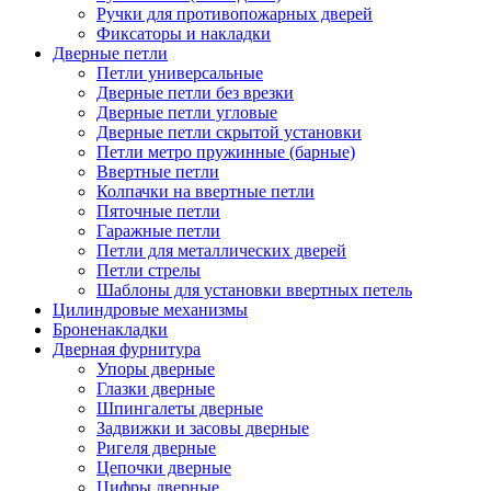
Ручки для противопожарных дверей
Фиксаторы и накладки
Дверные петли
Петли универсальные
Дверные петли без врезки
Дверные петли угловые
Дверные петли скрытой установки
Петли метро пружинные (барные)
Ввертные петли
Колпачки на ввертные петли
Пяточные петли
Гаражные петли
Петли для металлических дверей
Петли стрелы
Шаблоны для установки ввертных петель
Цилиндровые механизмы
Броненакладки
Дверная фурнитура
Упоры дверные
Глазки дверные
Шпингалеты дверные
Задвижки и засовы дверные
Ригеля дверные
Цепочки дверные
Цифры дверные