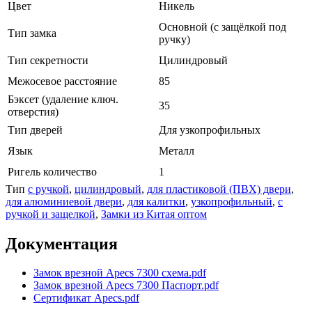
Цвет
Никель
Основной (с защёлкой под
Тип замка
ручку)
Тип секретности
Цилиндровый
Межосевое расстояние
85
Бэксет (удаление ключ.
35
отверстия)
Тип дверей
Для узкопрофильных
Язык
Металл
Ригель количество
1
Тип
с ручкой
,
цилиндровый
,
для пластиковой (ПВХ) двери
,
для алюминиевой двери
,
для калитки
,
узкопрофильный
,
с
ручкой и защелкой
,
Замки из Китая оптом
Документация
Замок врезной Apecs 7300 схема.pdf
Замок врезной Apecs 7300 Паспорт.pdf
Сертификат Apecs.pdf