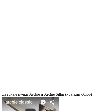
Дверные ручки Archie и Archie Sillur (краткий обзор)