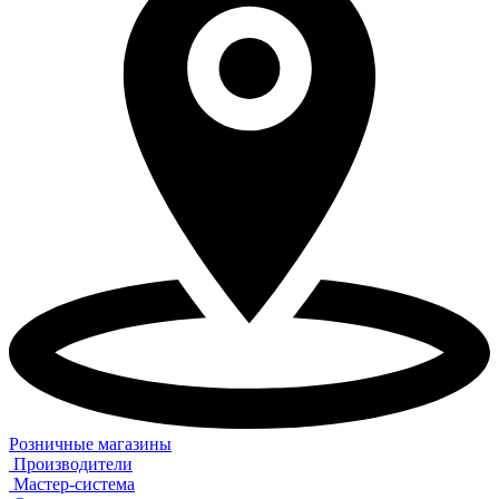
Розничные магазины
Производители
Мастер-система