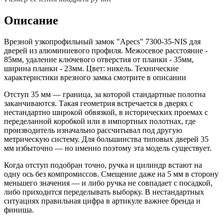
Описание
Врезной узкопрофильный замок "Apecs" 7300-35-NIS для
дверей из алюминиевого профиля. Межосевое расстояние -
85мм, удаление ключевого отверстия от планки - 35мм,
ширина планки - 23мм. Цвет: никель. Технические
характеристики врезного замка смотрите в описании
Отступ 35 мм — граница, за которой стандартные полотна
заканчиваются. Такая геометрия встречается в дверях с
нестандартно широкой обвязкой, в исторических проемах с
переделанной коробкой или в импортных полотнах, где
производитель изначально рассчитывал под другую
метрическую систему. Для большинства типовых дверей 35
мм избыточно — но именно поэтому эта модель существует.
Когда отступ подобран точно, ручка и цилиндр встают на
одну ось без компромиссов. Смещение даже на 5 мм в сторону
меньшего значения — и либо ручка не совпадает с посадкой,
либо приходится переделывать выборку. В нестандартных
ситуациях правильная цифра в артикуле важнее бренда и
финиша.