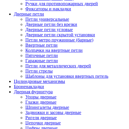
Ручки для противопожарных дверей
Фиксаторы и накладки
Дверные петли
Петли универсальные
Дверные петли без врезки
Дверные петли угловые
Дверные петли скрытой установки
Петли метро пружинные (барные)
Ввертные петли
Колпачки на ввертные петли
Пяточные петли
Гаражные петли
Петли для металлических дверей
Петли стрелы
Шаблоны для установки ввертных петель
Цилиндровые механизмы
Броненакладки
Дверная фурнитура
Упоры дверные
Глазки дверные
Шпингалеты дверные
Задвижки и засовы дверные
Ригеля дверные
Цепочки дверные
Цифры дверные