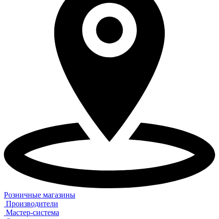
Розничные магазины
Производители
Мастер-система