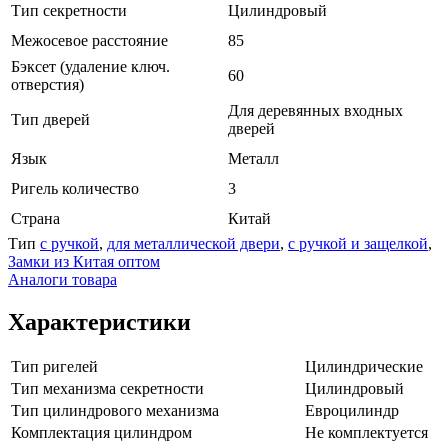
Тип секретности
Цилиндровый
Межосевое расстояние
85
Бэксет (удаление ключ.
60
отверстия)
Для деревянных входных
Тип дверей
дверей
Язык
Металл
Ригель количество
3
Страна
Китай
Тип
с ручкой
,
для металлической двери
,
с ручкой и защелкой
,
Замки из Китая оптом
Аналоги товара
Характеристики
Тип ригелей
Цилиндрические
Тип механизма секретности
Цилиндровый
Тип цилиндрового механизма
Евроцилиндр
Комплектация цилиндром
Не комплектуется