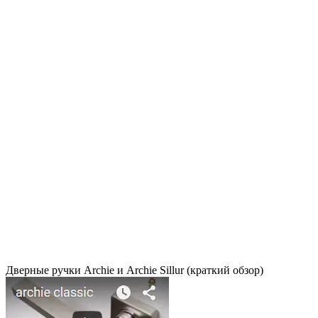
Дверные ручки Archie и Archie Sillur (краткий обзор)