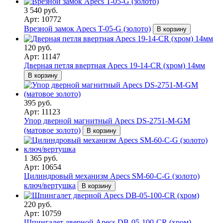
3 540 руб.
Арт: 10772
Врезной замок Apecs T-05-G (золото)
В корзину
120 руб.
Арт: 11147
Дверная петля ввертная Apecs 19-14-CR (хром) 14мм
В корзину
395 руб.
Арт: 11123
Упор дверной магнитный Apecs DS-2751-M-GM
(матовое золото)
В корзину
1 365 руб.
Арт: 10654
Цилиндровый механизм Apecs SM-60-C-G (золото)
ключ/вертушка
В корзину
220 руб.
Арт: 10759
Шпингалет дверной Apecs DB-05-100-CR (хром)