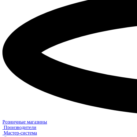
Розничные магазины
Производители
Мастер-система