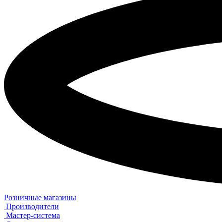
Розничные магазины
Производители
Мастер-система