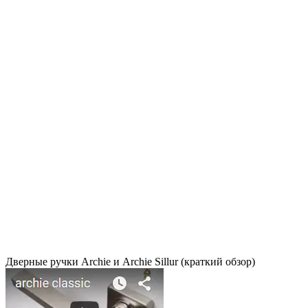
Дверные ручки Archie и Archie Sillur (краткий обзор)