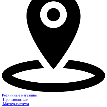
Розничные магазины
Производители
Мастер-система