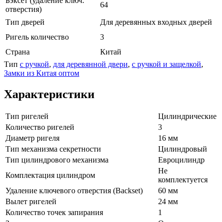
Бэксет (удаление ключ.
64
отверстия)
Тип дверей
Для деревянных входных дверей
Ригель количество
3
Страна
Китай
Тип
с ручкой
,
для деревянной двери
,
с ручкой и защелкой
,
Замки из Китая оптом
Характеристики
Тип ригелей
Цилиндрические
Количество ригелей
3
Диаметр ригеля
16 мм
Тип механизма секретности
Цилиндровый
Тип цилиндрового механизма
Евроцилиндр
Не
Комплектация цилиндром
комплектуется
Удаление ключевого отверстия (Backset)
60 мм
Вылет ригелей
24 мм
Количество точек запирания
1