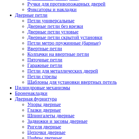
Ручки для противопожарных дверей
Фиксаторы и накладки
Дверные петли
Петли универсальные
Дверные петли без врезки
Дверные петли угловые
Дверные петли скрытой установки
Петли метро пружинные (барные)
Ввертные петли
Колпачки на ввертные петли
Пяточные петли
Гаражные петли
Петли для металлических дверей
Петли стрелы
Шаблоны для установки ввертных петель
Цилиндровые механизмы
Броненакладки
Дверная фурнитура
Упоры дверные
Глазки дверные
Шпингалеты дверные
Задвижки и засовы дверные
Ригеля дверные
Цепочки дверные
Цифры дверные