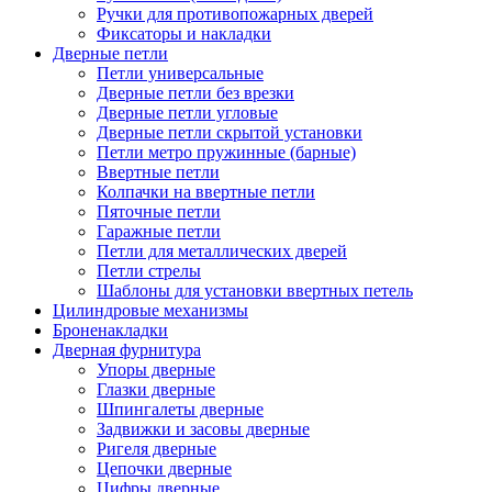
Ручки для противопожарных дверей
Фиксаторы и накладки
Дверные петли
Петли универсальные
Дверные петли без врезки
Дверные петли угловые
Дверные петли скрытой установки
Петли метро пружинные (барные)
Ввертные петли
Колпачки на ввертные петли
Пяточные петли
Гаражные петли
Петли для металлических дверей
Петли стрелы
Шаблоны для установки ввертных петель
Цилиндровые механизмы
Броненакладки
Дверная фурнитура
Упоры дверные
Глазки дверные
Шпингалеты дверные
Задвижки и засовы дверные
Ригеля дверные
Цепочки дверные
Цифры дверные