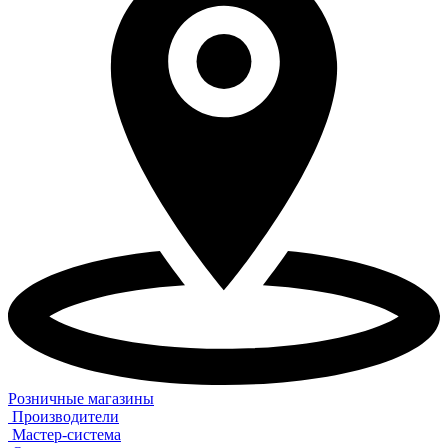
Розничные магазины
Производители
Мастер-система