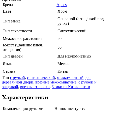
Бренд
Apecs
Цвет
Хром
Основной (с защёлкой под
Тип замка
ручку)
Тип секретности
Сантехнический
Межосевое расстояние
90
Бэксет (удаление ключ.
50
отверстия)
Тип дверей
Для межкомнатных
Язык
Металл
Страна
Китай
Тип
с ручкой
,
сантехнический
,
межкомнатный
,
для
деревянной двери
,
врезные межкомнатные
,
с ручкой и
защелкой
,
врезные защелки
,
Замки из Китая оптом
Характеристики
Комплектация ручками
Не комплектуется