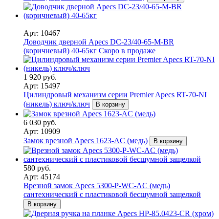
Арт: 10467
Доводчик дверной Apecs DC-23/40-65-M-BR
(коричневый) 40-65кг
Скоро в продаже
1 920 руб.
Арт: 15497
Цилиндровый механизм серии Premier Apecs RT-70-NI
(никель) ключ/ключ
В корзину
6 030 руб.
Арт: 10909
Замок врезной Apecs 1623-AC (медь)
В корзину
580 руб.
Арт: 45174
Врезной замок Apecs 5300-P-WC-AC (медь)
сантехнический с пластиковой бесшумной защелкой
В корзину