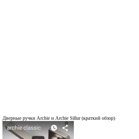
Дверные ручки Archie и Archie Sillur (краткий обзор)